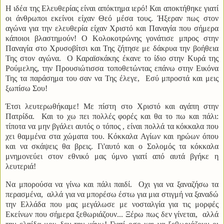
Η ιδέα της Ελευθερίας είναι απόκτημα ιερό! Και αποκτήθηκε γιατί
οι άνθρωποι εκείνοι είχαν Θεό μέσα τους. Ήξεραν πως στον
αγώνα για την ελευθερία είχαν Χριστό και Παναγία που σήμερα
κάποιοι βλαστημούν! Ο Κολοκοτρώνης γονάτισε μπρος στην
Παναγία στο Χρυσοβίτσι και Της ζήτησε με δάκρυα την βοήθεια
Της στον αγώνα. Ο Καραϊσκάκης έκανε το ίδιο στην Κυρά της
Ρούμελης, την Προυσιώτισσα τοποθετώντας επάνω στην Εικόνα
Της τα παράσημα του σαν να Της έλεγε, Εσύ μπροστά και μεις
ξωπίσω Σου!
Έτσι λευτερωθήκαμε! Με πίστη στο Χριστό και αγάπη στην
Πατρίδα. Και το χω πει πολλές φορές και θα το πω και πάλι:
τίποτα να μην βγάλει αυτός ο τόπος , είναι πολλά τα κόκκαλα που
χει θαμμένα στα χώματα του. Κόκκαλα Αγίων και ηρώων όπου
και να σκάψεις θα βρεις. Γι'αυτό και ο Σολομός τα κόκκαλα
μνημονεύει στον εθνικό μας ύμνο γιατί από αυτά βγήκε η
λευτεριά!
Να μπορούσα να γίνω και πάλι παιδί. Οχι για να ξαναζήσω τα
περασμένα, αλλά για να μπορέσω έστω για μια στιγμή να ξαναδώ
την Ελλάδα που μας μεγάλωσε με νοσταλγία για τις μορφές
Εκείνων που σήμερα ξεθωριάζουν... Ξέρω πως δεν γίνεται, αλλά