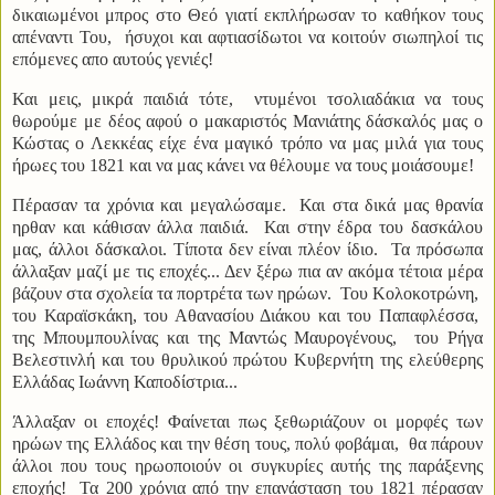
δικαιωμένοι μπρος στο Θεό γιατί εκπλήρωσαν το καθήκον τους
απέναντι Του, ήσυχοι και αφτιασίδωτοι να κοιτούν σιωπηλοί τις
επόμενες απο αυτούς γενιές!
Και μεις, μικρά παιδιά τότε, ντυμένοι τσολιαδάκια να τους
θωρούμε με δέος αφού ο μακαριστός Μανιάτης δάσκαλός μας ο
Κώστας ο Λεκκέας είχε ένα μαγικό τρόπο να μας μιλά για τους
ήρωες του 1821 και να μας κάνει να θέλουμε να τους μοιάσουμε!
Πέρασαν τα χρόνια και μεγαλώσαμε. Και στα δικά μας θρανία
ηρθαν και κάθισαν άλλα παιδιά. Και στην έδρα του δασκάλου
μας, άλλοι δάσκαλοι. Τίποτα δεν είναι πλέον ίδιο. Τα πρόσωπα
άλλαξαν μαζί με τις εποχές... Δεν ξέρω πια αν ακόμα τέτοια μέρα
βάζουν στα σχολεία τα πορτρέτα των ηρώων. Του Κολοκοτρώνη,
του Καραϊσκάκη, του Αθανασίου Διάκου και του Παπαφλέσσα,
της Μπουμπουλίνας και της Μαντώς Μαυρογένους, του Ρήγα
Βελεστινλή και του θρυλικού πρώτου Κυβερνήτη της ελεύθερης
Ελλάδας Ιωάννη Καποδίστρια...
Άλλαξαν οι εποχές! Φαίνεται πως ξεθωριάζουν οι μορφές των
ηρώων της Ελλάδος και την θέση τους, πολύ φοβάμαι, θα πάρουν
άλλοι που τους ηρωοποιούν οι συγκυρίες αυτής της παράξενης
εποχής! Τα 200 χρόνια από την επανάσταση του 1821 πέρασαν