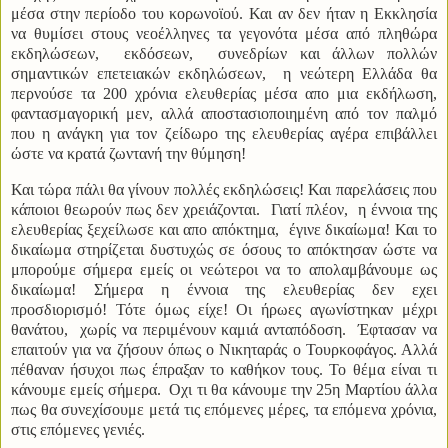
μέσα στην περίοδο του κορωνοϊού. Και αν δεν ήταν η Εκκλησία
να θυμίσει στους νεοέλληνες τα γεγονότα μέσα από πληθώρα
εκδηλώσεων, εκδόσεων, συνεδρίων και άλλων πολλών
σημαντικών επετειακών εκδηλώσεων, η νεώτερη Ελλάδα θα
περνούσε τα 200 χρόνια ελευθερίας μέσα απο μια εκδήλωση,
φαντασμαγορική μεν, αλλά αποστασιοποιημένη από τον παλμό
που η ανάγκη για τον ζείδωρο της ελευθερίας αγέρα επιβάλλει
ώστε να κρατά ζωντανή την θύμηση!
Και τώρα πάλι θα γίνουν πολλές εκδηλώσεις! Και παρελάσεις που
κάποιοι θεωρούν πως δεν χρειάζονται. Γιατί πλέον, η έννοια της
ελευθερίας ξεχείλωσε και απο απόκτημα, έγινε δικαίωμα! Και το
δικαίωμα στηρίζεται δυστυχώς σε όσους το απόκτησαν ώστε να
μπορούμε σήμερα εμείς οι νεώτεροι να το απολαμβάνουμε ως
δικαίωμα! Σήμερα η έννοια της ελευθερίας δεν εχει
προσδιορισμό! Τότε όμως είχε! Οι ήρωες αγωνίστηκαν μέχρι
θανάτου, χωρίς να περιμένουν καμιά ανταπόδοση. Έφτασαν να
επαιτούν για να ζήσουν όπως ο Νικηταράς ο Τουρκοφάγος. Αλλά
πέθαναν ήσυχοι πως έπραξαν το καθήκον τους. Το θέμα είναι τι
κάνουμε εμείς σήμερα. Οχι τι θα κάνουμε την 25η Μαρτίου άλλα
πως θα συνεχίσουμε μετά τις επόμενες μέρες, τα επόμενα χρόνια,
στις επόμενες γενιές.