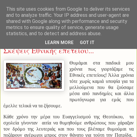
This site uses cookies from Google to deliver its services
and to analyze traffic. Your IP address and user-agent are
shared with Google along with performance and security
metrics to ensure quality of service, generate usage
statistics, and to detect and address abuse.
Παρασκευή 24 Μαρτίου 2023
LEARN MORE
GOT IT
Σκέψεις Εθνικής επετείου...
Θυμάμαι στα παιδικά μου
χρόνια πως γιορτάζαμε τις
Εθνικές επετείους! Άλλα χρόνια
τότε χωρίς καμιά υποψία για τα
μελλούμενα που θα ζούσαμε
μέσα από πανδημίες και άλλα
πρωτόγνωρα για εμάς που
έμελλε τελικά να τα ζήσουμε.
Κάθε χρόνο την μέρα του Ευαγγελισμού της Θεοτόκου, τα
σχολεία γίνονταν αιτία να θυμηθούμε ανθρώπους που χάραξαν
τον δρόμο της λευτεριάς και που τους βλέπαμε θυμούμαι να
ποζάρουν αγέρωχοι μπρος στον θάνατο για τούτη την Πατρίδα,