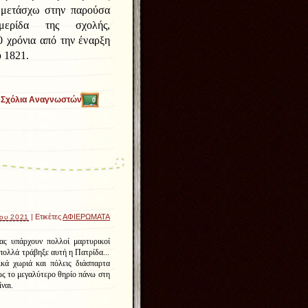
μμετάσχω στην παρούσα
ημερίδα της σχολής,
 χρόνια από την έναρξη
 1821.
Σχόλια Αναγνωστών
0
| Ετικέτες
ΑΦΙΕΡΩΜΑΤΑ
ίου 2021
ας υπάρχουν πολλοί μαρτυρικοί
πολλά τράβηξε αυτή η Πατρίδα...
ικά χωριά και πόλεις διάσπαρτα
ς το μεγαλύτερο θηρίο πάνω στη
ναι.