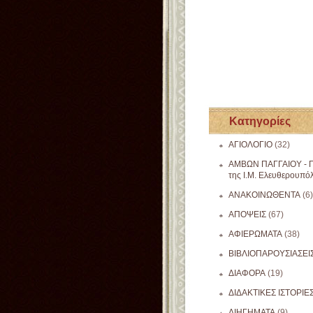
Κατηγορίες
ΑΓΙΟΛΟΓΙΟ
(32)
ΑΜΒΩΝ ΠΑΓΓΑΙΟΥ - Π
της Ι.Μ. Ελευθερουπό
ΑΝΑΚΟΙΝΩΘΕΝΤΑ
(6)
ΑΠΟΨΕΙΣ
(67)
ΑΦΙΕΡΩΜΑΤΑ
(38)
ΒΙΒΛΙΟΠΑΡΟΥΣΙΑΣΕΙ
ΔΙΑΦΟΡΑ
(19)
ΔΙΔΑΚΤΙΚΕΣ ΙΣΤΟΡΙΕ
ΔΙΗΓΗΜΑΤΑ
(9)