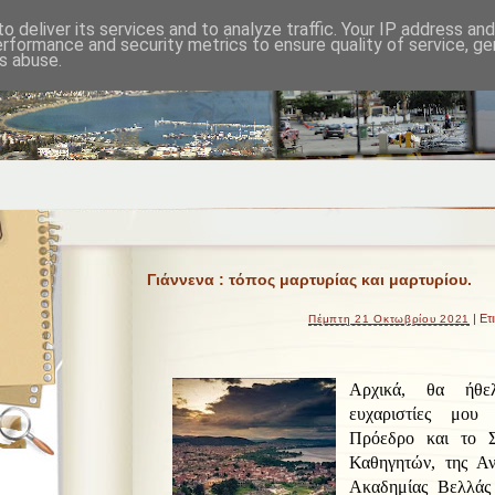
o deliver its services and to analyze traffic. Your IP address an
erformance and security metrics to ensure quality of service, g
s abuse.
Γιάννενα : τόπος μαρτυρίας και μαρτυρίου.
| Ετ
Πέμπτη 21 Οκτωβρίου 2021
Αρχικά, θα ήθε
ευχαριστίες μου
Πρόεδρο και το 
Καθηγητών, της Αν
Ακαδημίας Βελλάς 