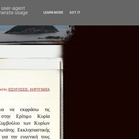
d user-agent
enerate usage
LEARN MORE
GOT IT
ικέτες
ΕΙΣΗΓΗΣΕΙΣ- ΚΗΡΥΓΜΑΤΑ
λα να εκφράσω τις
 στην Ερίτιμο Κυρία
Συμβούλιο των Κυρίων
ωτάτης Εκκλησιαστικής
για την ευγενική τους