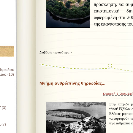
πρόσκληση, να συ
επιστημονική δι
αφιερωμένη στα 200
της επανάστασης του
Διαβάστε περισσότερα »
εριοδικό
λεως
(10)
Μνήμη ανθρώπινης θηριωδίας...
Κυριακή 3 Οκτωβρ
Στην πατρίδα μ
Σ
(3)
τόποι! Εξάλλου 
Βλέπεις μαρτυρ
να μαρτυρούν πω
γη ο άνθρωπος εί
Σ
(7)