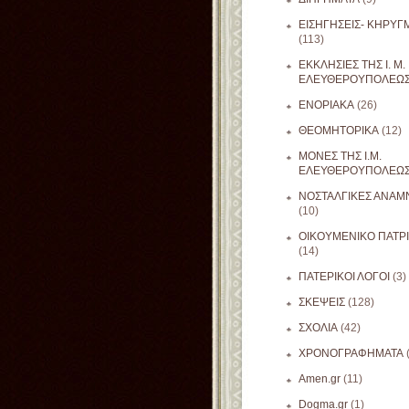
ΕΙΣΗΓΗΣΕΙΣ- ΚΗΡΥΓ
(113)
ΕΚΚΛΗΣΙΕΣ ΤΗΣ Ι. Μ.
ΕΛΕΥΘΕΡΟΥΠΟΛΕΩ
ΕΝΟΡΙΑΚΑ
(26)
ΘΕΟΜΗΤΟΡΙΚΑ
(12)
ΜΟΝΕΣ ΤΗΣ Ι.Μ.
ΕΛΕΥΘΕΡΟΥΠΟΛΕΩ
ΝΟΣΤΑΛΓΙΚΕΣ ΑΝΑΜΝ
(10)
ΟΙΚΟΥΜΕΝΙΚΟ ΠΑΤΡ
(14)
ΠΑΤΕΡΙΚΟΙ ΛΟΓΟΙ
(3)
ΣΚΕΨΕΙΣ
(128)
ΣΧΟΛΙΑ
(42)
ΧΡΟΝΟΓΡΑΦΗΜΑΤΑ
Amen.gr
(11)
Dogma.gr
(1)