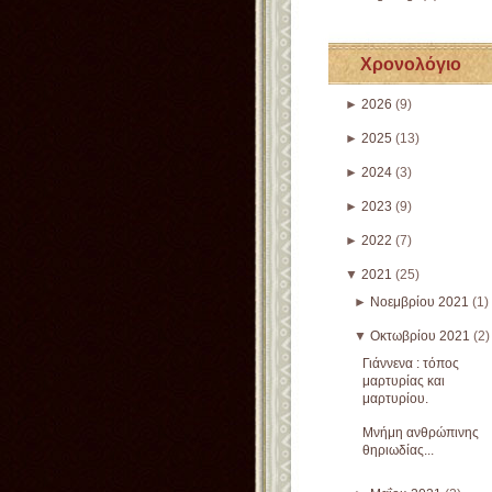
Χρονολόγιο
►
2026
(9)
►
2025
(13)
►
2024
(3)
►
2023
(9)
►
2022
(7)
▼
2021
(25)
►
Νοεμβρίου 2021
(1)
▼
Οκτωβρίου 2021
(2)
Γιάννενα : τόπος
μαρτυρίας και
μαρτυρίου.
Μνήμη ανθρώπινης
θηριωδίας...