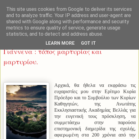
This site uses cookies from Google to deliver its services
and to analyze traffic. Your IP address and user-agent are
shared with Google along with performance and security
metrics to ensure quality of service, generate usage
statistics, and to detect and address abuse.
Πέμπτη 21 Οκτωβρίου 2021
LEARN MORE
GOT IT
Γιάννενα : τόπος μαρτυρίας και
μαρτυρίου.
Αρχικά, θα ήθελα να εκφράσω τις
ευχαριστίες μου στην Ερίτιμο Κυρία
Πρόεδρο και το Συμβούλιο των Κυρίων
Καθηγητών, της Ανωτάτης
Εκκλησιαστικής Ακαδημίας Βελλάς για
την ευγενική τους πρόσκληση, να
συμμετάσχω στην παρούσα
επιστημονική διημερίδα της σχολής,
αφιερωμένη στα 200 χρόνια από την