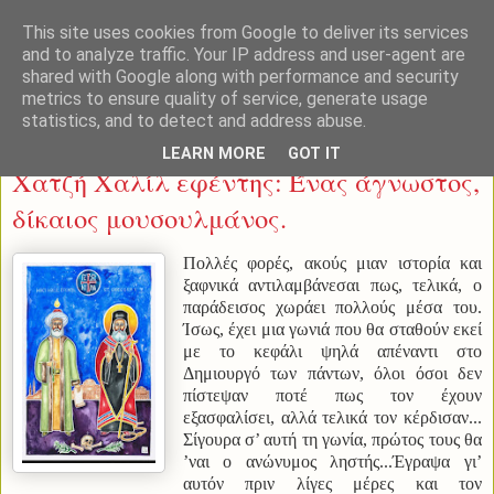
This site uses cookies from Google to deliver its services
and to analyze traffic. Your IP address and user-agent are
shared with Google along with performance and security
metrics to ensure quality of service, generate usage
statistics, and to detect and address abuse.
Τετάρτη 31 Μαρτίου 2021
LEARN MORE
GOT IT
Χατζή Χαλίλ εφέντης: Ένας άγνωστος,
δίκαιος μουσουλμάνος.
Πολλές φορές, ακούς μιαν ιστορία και
ξαφνικά αντιλαμβάνεσαι πως, τελικά, ο
παράδεισος χωράει πολλούς μέσα του.
Ίσως, έχει μια γωνιά που θα σταθούν εκεί
με το κεφάλι ψηλά απέναντι στο
Δημιουργό των πάντων, όλοι όσοι δεν
πίστεψαν ποτέ πως τον έχουν
εξασφαλίσει, αλλά τελικά τον κέρδισαν...
Σίγουρα σ’ αυτή τη γωνία, πρώτος τους θα
’ναι ο ανώνυμος ληστής...
Έγραψα γι’
αυτόν πριν λίγες μέρες και τον