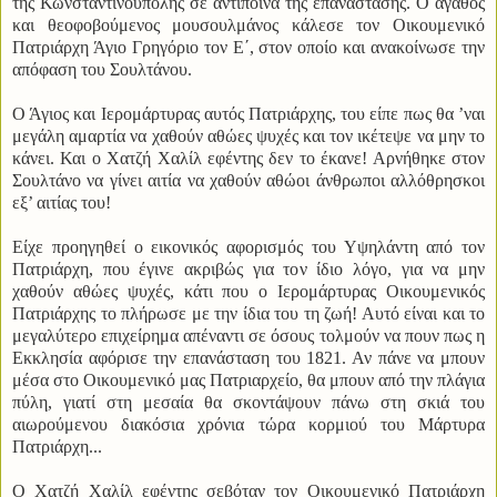
της Κωνσταντινούπολης σε αντίποινα της επανάστασης. Ο αγαθός
και θεοφοβούμενος μουσουλμάνος κάλεσε τον Οικουμενικό
Πατριάρχη Άγιο Γρηγόριο τον Ε΄, στον οποίο και ανακοίνωσε την
απόφαση του Σουλτάνου.
Ο Άγιος και Ιερομάρτυρας αυτός Πατριάρχης, του είπε πως θα ’ναι
μεγάλη αμαρτία να χαθούν αθώες ψυχές και τον ικέτεψε να μην το
κάνει. Και ο Χατζή Χαλίλ εφέντης δεν το έκανε! Αρνήθηκε στον
Σουλτάνο να γίνει αιτία να χαθούν αθώοι άνθρωποι αλλόθρησκοι
εξ’ αιτίας του!
Είχε προηγηθεί ο εικονικός αφορισμός του Υψηλάντη από τον
Πατριάρχη, που έγινε ακριβώς για τον ίδιο λόγο, για να μην
χαθούν αθώες ψυχές, κάτι που ο Ιερομάρτυρας Οικουμενικός
Πατριάρχης το πλήρωσε με την ίδια του τη ζωή! Αυτό είναι και το
μεγαλύτερο επιχείρημα απέναντι σε όσους τολμούν να πουν πως η
Εκκλησία αφόρισε την επανάσταση του 1821. Αν πάνε να μπουν
μέσα στο Οικουμενικό μας Πατριαρχείο, θα μπουν από την πλάγια
πύλη, γιατί στη μεσαία θα σκοντάψουν πάνω στη σκιά του
αιωρούμενου διακόσια χρόνια τώρα κορμιού του Μάρτυρα
Πατριάρχη...
Ο Χατζή Χαλίλ εφέντης σεβόταν τον Οικουμενικό Πατριάρχη