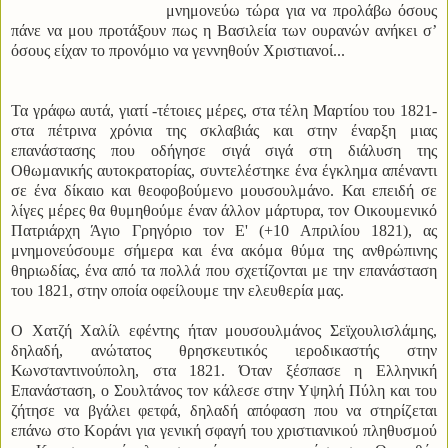
μνημονεύω τώρα για να προλάβω όσους
πάνε να μου προτάξουν πως η Βασιλεία των ουρανών ανήκει σ’
όσους είχαν το προνόμιο να γεννηθούν Χριστιανοί...
Τα γράφω αυτά, γιατί -τέτοιες μέρες, στα τέλη Μαρτίου του 1821-
στα πέτρινα χρόνια της σκλαβιάς και στην έναρξη μιας
επανάστασης που οδήγησε σιγά σιγά στη διάλυση της
Οθωμανικής αυτοκρατορίας, συντελέστηκε ένα έγκλημα απέναντι
σε ένα δίκαιο και θεοφοβούμενο μουσουλμάνο. Και επειδή σε
λίγες μέρες θα θυμηθούμε έναν άλλον μάρτυρα, τον Οικουμενικό
Πατριάρχη Άγιο Γρηγόριο τον Ε' (+10 Απριλίου 1821), ας
μνημονεύσουμε σήμερα και ένα ακόμα θύμα της ανθρώπινης
θηριωδίας, ένα από τα πολλά που σχετίζονται με την επανάσταση
του 1821, στην οποία οφείλουμε την ελευθερία μας.
Ο Χατζή Χαλίλ εφέντης ήταν μουσουλμάνος Σεϊχουλισλάμης,
δηλαδή, ανώτατος θρησκευτικός ιεροδικαστής στην
Κωνσταντινούπολη, στα 1821. Όταν ξέσπασε η Ελληνική
Επανάσταση, ο Σουλτάνος τον κάλεσε στην Υψηλή Πύλη και του
ζήτησε να βγάλει φετφά, δηλαδή απόφαση που να στηρίζεται
επάνω στο Κοράνι για γενική σφαγή του χριστιανικού πληθυσμού