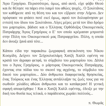
Άγιο Γρηγόριο. Περισσότερο, όμως, από αυτό, είχε φόβο Θεού
και δε θέλησε να πάρει στο λαιμό του αθώες ψυχές.. Ο Σουλτάνος
τον καθήρεσε από τη θέση του και τον εξόρισε στην Λήμνο. Δεν
πρόφτασε να φτάσει ποτέ εκεί όμως, αφού τον δολοφόνησαν με
εντολή του ίδιου του Σουλτάνου. Λίγες μέρες μετά τον ίδιο δρόμο
του μαρτυρίου, βάδισε και ο Έλληνας Ορθόδοξος Οικουμενικός
Πατριάρχης Άγιος Γρηγόριος ο Ε' τον οποίο κρέμασαν μπροστά
στην Πύλη του Οικουμενικού μας Πατριαρχείου. Πύλη, η οποία
δεν άνοιξε ξανά από τότε...
Κάπου είδα την παρακάτω ζωγραφική απεικόνιση του Νίκου
Κοσμίδη. Δείχνει τον Σεϊχουλισλάμη Χατζή Χαλίλ εφέντη να
κρατά τον άγραφο φετφά, το σύμβολο του μαρτυρίου του. Δίπλα
του ο Άγιος Γρηγόριος, ο μάρτυρας Οικουμενικός Πατριάρχης,
έχοντας στα πόδια του το σκοινί της αγχόνης, το σύμβολο του
δικού του μαρτυρίου... Δύο άνθρωποι διαφορετικής θρησκείας,
ένας Τούρκος και ένας Έλληνας αντάλλαξαν τις ζωές τους για να
σωθούν χιλιάδες αθώοι άνθρωποι και το κατάφεραν! Η γενική
σφαγή αποφεύχθηκε ! Και ο Χατζή Χαλίλ εφέντης, έδειξε με την
δική του θυσία πως τελικά, ο παράδεισος χωράει πολλούς...
π. Θωμάς