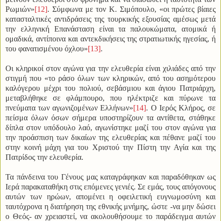
Ρωμιών»
[12]
. Σύμφωνα με τον Κ. Σιμόπουλο, «οι πρώτες βίαιες
κατασταλτικές αντιδράσεις της τουρκικής εξουσίας αμέσως μετά
την ελληνική Επανάσταση είναι τα παλουκώματα, ατομικά ή
ομαδικά, αντίποινα και αντεκδικήσεις της στρατιωτικής ηγεσίας, ή
του φανατισμένου όχλου»
[13]
.
Οι κληρικοί στον αγώνα για την ελευθερία είναι χιλιάδες από την
στιγμή που «το ράσο όλων των κληρικών, από του ασημότερου
καλόγερου μέχρι του πολιού, σεβάσμιου και άγιου Πατριάρχη,
μεταβλήθηκε σε φλάμπουρο, που ηλέκτριζε και πύρωνε τα
πνεύματα των αγωνιζομένων Ελλήνων»
[14]
. Ο Ιερός Κλήρος, σε
πείσμα όλων όσων σήμερα υποστηρίζουν τα αντίθετα, στάθηκε
δίπλα στον υπόδουλο λαό, αγωνίστηκε μαζί του στον αγώνα για
την προάσπιση των δικαίων της ελευθερίας και πέθανε μαζί του
στην κοινή μάχη για του Χριστού την Πίστη την Αγία και της
Πατρίδος την ελευθερία.
Τα πάνδεινα του Γένους μας καταγράφηκαν και παραδόθηκαν ως
Ιερά παρακαταθήκη στις επόμενες γενιές. Σε εμάς, τους απόγονους
αυτών των ηρώων, απομένει η οφειλετική ευγνωμοσύνη και
ταυτόχρονα η διατήρηση της εθνικής μνήμης, ώστε -να μην δώσει
ο Θεός- αν χρειαστεί, να ακολουθήσουμε το παράδειγμα αυτών