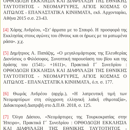
ΟΡΘΟΔΟΞΗ ΕΚΚΛΗΣΙΑ ΚΑΙ ΔΙΑΦΥΛΑΞΗ ΤΗΣ ΕΘΝΙΚΗΣ
ΤΑΥΤΟΤΗΤΟΣ - ΝΕΟΜΑΡΤΥΡΕΣ, ΑΓΙΟΣ ΚΟΣΜΑΣ Ο
ΑΙΤΩΛΟΣ - ΕΠΑΝΑΣΤΑΤΙΚΑ ΚΙΝΗΜΑΤΑ, εκδ. Αρχονταρίκι,
Αθήνα 2015 σ.σ. 23-43.
[4]
Χάρης Ανδρέου, «Στ’ άρματα με το Σταυρό. Η προσφορά της
Εκκλησίας στους αγώνες του έθνους και οι ήρωες με τα ματωμένα
ράσα». χ.χ.
[5]
Δημήτριος Α. Παπάζης, «Ο μεγαλομάρτυρας της Ελευθερίας
Διονύσιος ο Φιλόσοφος. Συνοπτική παρουσίαση του βίου και της
δράσης του (1541;- +1611)», Πρακτικά Γ΄ Συνεδρίου :
ΟΡΘΟΔΟΞΗ ΕΚΚΛΗΣΙΑ ΚΑΙ ΔΙΑΦΥΛΑΞΗ ΤΗΣ ΕΘΝΙΚΗΣ
ΤΑΥΤΟΤΗΤΟΣ - ΝΕΟΜΑΡΤΥΡΕΣ, ΑΓΙΟΣ ΚΟΣΜΑΣ Ο
ΑΙΤΩΛΟΣ - ΕΠΑΝΑΣΤΑΤΙΚΑ ΚΙΝΗΜΑΤΑ, ό.π. σ. 177.
[6]
Θωμάς Ανδρέου (αρχίμ.), «Η λατρευτική τιμή των
Νεομαρτύρων στη σύγχρονη ελληνική λαϊκή εθιμοταξία»,
Διδακτορική Διατριβή στο Δ.Π.Θ. 2018, σ. 125.
[7]
Όλγα Δάσιου, «Νεομάρτυρες της Τουρκοκρατίας στην
Ήπειρο», Πρακτικά Γ΄ Συνεδρίου : ΟΡΘΟΔΟΞΗ ΕΚΚΛΗΣΙΑ
ΚΑΙ ΔΙΑΦΥΛΑΞΗ ΤΗΣ ΕΘΝΙΚΗΣ ΤΑΥΤΟΤΗΤΟΣ -