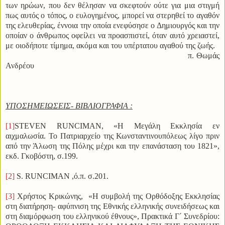
των ηρώων, που δεν θέλησαν να σκεφτούν ούτε για μια στιγμή
πως αυτός ο τόπος, ο ευλογημένος, μπορεί να στερηθεί το αγαθόν
της ελευθερίας, έννοια την οποία ενεφύσησε ο Δημιουργός και την
οποίαν ο άνθρωπος οφείλει να προασπιστεί, όταν αυτό χρειαστεί,
με οιοδήποτε τίμημα, ακόμα και του υπέρτατου αγαθού της ζωής.
π. Θωμάς
Ανδρέου
ΥΠΟΣΗΜΕΙΩΣΕΙΣ- ΒΙΒΛΙΟΓΡΑΦΙΑ :
[1]
STEVEN RUNCIMAN, «Η Μεγάλη Εκκλησία εν
αιχμαλωσία. Το Πατριαρχείο της Κωνσταντινουπόλεως λίγο πριν
από την Άλωση της Πόλης μέχρι και την επανάσταση του 1821»,
εκδ. Γκοβόστη, σ.199.
[2]
S. RUNCIMAN ,ό.π. σ.201.
[3]
Χρήστος Κρικώνης, «Η συμβολή της Ορθόδοξης Εκκλησίας
στη διατήρηση- αφύπνιση της Εθνικής ελληνικής συνειδήσεως και
στη διαμόρφωση του ελληνικού έθνους», Πρακτικά Γ΄ Συνεδρίου: