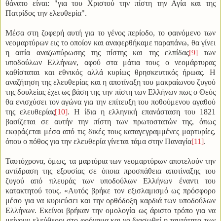
θάνατο είναι: "για του Χριστού την πίστη την Αγία και της
Πατρίδος την ελευθερία".
Μέσα στη ζοφερή αυτή για το γένος περίοδο, το φαινόμενο των
νεομαρτύρων εις το οποίον και αναφερθήκαμε παραπάνω, θα γίνει
η αιτία αναζωπύρωσης της πίστης και της ελπίδας
[9]
των
υποδούλων Ελλήνων, αφού στα μάτια τους ο νεομάρτυρας
καθίσταται και εθνικός αλλά κυρίως θρησκευτικός ήρωας. Η
αναζήτηση της ελευθερίας και η αποτίναξη του μακραίωνου ζυγού
της δουλείας έχει ως βάση της την πίστη των Ελλήνων πως ο Θεός
θα ενισχύσει τον αγώνα για την επίτευξη του ποθούμενου αγαθού
της ελευθερίας
[10]
. Η ίδια η ελληνική επανάσταση του 1821
βασίζεται σε αυτήν την πίστη των πρωτοστατών της, όπως
εκφράζεται μέσα από τις δικές τους καταγεγραμμένες μαρτυρίες,
όπου ο πόθος για την ελευθερία γίνεται τάμα στην Παναγία
[11]
.
Ταυτόχρονα, όμως, τα μαρτύρια των νεομαρτύρων αποτελούν την
αντίδραση της εξουσίας σε όποια προσπάθεια αποτίναξης του
ζυγού από πλευράς των υποδούλων Ελλήνων έναντι του
κατακτητού τους. «Αυτός βρήκε τον εξισλαμισμό ως πρόσφορο
μέσο για να κυριεύσει και την ορθόδοξη καρδιά των υποδούλων
Ελλήνων. Εκείνοι βρήκαν την ομολογία ως άριστο τρόπο για να
μείνουν ελεύθεροι στο φρόνημα και να διασωθεί η ταυτότητα των