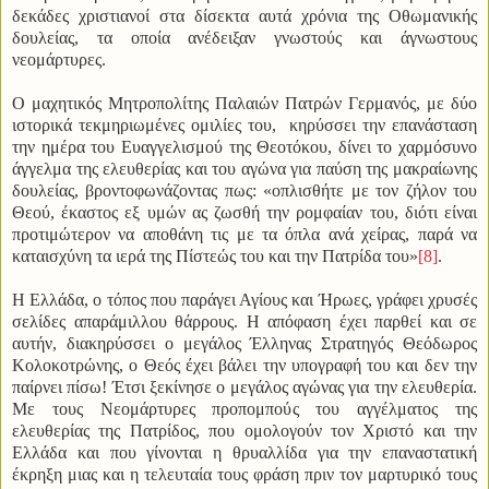
δεκάδες χριστιανοί στα δίσεκτα αυτά χρόνια της Οθωμανικής
δουλείας, τα οποία ανέδειξαν γνωστούς και άγνωστους
νεομάρτυρες.
Ο μαχητικός Μητροπολίτης Παλαιών Πατρών Γερμανός, με δύο
ιστορικά τεκμηριωμένες ομιλίες του, κηρύσσει την επανάσταση
την ημέρα του Ευαγγελισμού της Θεοτόκου, δίνει το χαρμόσυνο
άγγελμα της ελευθερίας και του αγώνα για παύση της μακραίωνης
δουλείας, βροντοφωνάζοντας πως: «οπλισθήτε με τον ζήλον του
Θεού, έκαστος εξ υμών ας ζωσθή την ρομφαίαν του, διότι είναι
προτιμώτερον να αποθάνη τις με τα όπλα ανά χείρας, παρά να
καταισχύνη τα ιερά της Πίστεώς του και την Πατρίδα του»
[8]
.
Η Ελλάδα, ο τόπος που παράγει Αγίους και Ήρωες, γράφει χρυσές
σελίδες απαράμιλλου θάρρους. Η απόφαση έχει παρθεί και σε
αυτήν, διακηρύσσει ο μεγάλος Έλληνας Στρατηγός Θεόδωρος
Κολοκοτρώνης, ο Θεός έχει βάλει την υπογραφή του και δεν την
παίρνει πίσω! Έτσι ξεκίνησε ο μεγάλος αγώνας για την ελευθερία.
Με τους Νεομάρτυρες προπομπούς του αγγέλματος της
ελευθερίας της Πατρίδος, που ομολογούν τον Χριστό και την
Ελλάδα και που γίνονται η θρυαλλίδα για την επαναστατική
έκρηξη μιας και η τελευταία τους φράση πριν τον μαρτυρικό τους