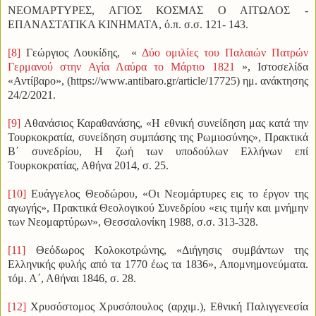
ΝΕΟΜΑΡΤΥΡΕΣ, ΑΓΙΟΣ ΚΟΣΜΑΣ Ο ΑΙΤΩΛΟΣ -
ΕΠΑΝΑΣΤΑΤΙΚΑ ΚΙΝΗΜΑΤΑ, ό.π. σ.σ. 121- 143.
[8]
Γεώργιος Λουκίδης, «
Δύο ομιλίες του Παλαιών Πατρών
Γερμανού στην Αγία Λαύρα το Μάρτιο 1821
», Ιστοσελίδα
«Αντίβαρο», (https://www.antibaro.gr/article/17725) ημ. ανάκτησης
24/2/2021.
[9]
Αθανάσιος Καραθανάσης, «Η εθνική συνείδηση μας κατά την
Τουρκοκρατία, συνείδηση συμπάσης της Ρωμιοσύνης», Πρακτικά
Β΄ συνεδρίου, Η ζωή των υποδούλων Ελλήνων επί
Τουρκοκρατίας, Αθήνα 2014, σ. 25.
[10]
Ευάγγελος Θεοδώρου, «Οι Νεομάρτυρες εις το έργον της
αγωγής», Πρακτικά Θεολογικού Συνεδρίου «εις τιμήν και μνήμην
των Νεομαρτύρων», Θεσσαλονίκη 1988, σ.σ. 313-328.
[11]
Θεόδωρος Κολοκοτρώνης, «Διήγησις συμβάντων της
Ελληνικής φυλής από τα 1770 έως τα 1836», Απομνημονεύματα.
τόμ. Α΄, Αθήναι 1846, σ. 28.
[12]
Χρυσόστομος Χρυσόπουλος (αρχιμ.), Εθνική Παλιγγενεσία