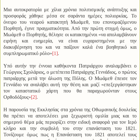
Μια αυτοκρατορία με χίλια χρόνια πολιτισμικής ανάπτυξης και
προσφοράς χάθηκε μέσα σε σαράντα ημέρες πολιορκίας. Το
όνειρο του νεαρού κατακτητή Μωάμεθ, του επονομαζόμενου
Πορθητή, έγινε πραγματικότητα. Από την πρώτη στιγμή όμως, ο
Μωάμεθ ο Πορθητής, θέλησε οι κατακτημένοι «να απολαμβάνουν
ειρήνη και ευημερία, να είναι ευχαριστημένοι με την
διακυβέρνηση του και να παίξουν καλά ένα βοηθητικό και
συμπληρωματικό ρόλο»
[1]
.
Υπό αυτήν την έννοια καθήκοντα Πατριάρχου αναλαμβάνει ο
Γεώργιος Σχολάριος, ο μετέπειτα Πατριάρχης Γεννάδιος, ο πρώτος
πατριάρχης μετά την άλωση της Πόλης. Ο Μωάμεθ έπεισε τον
Γεννάδιο να αναλάβει αυτή την θέση και μαζί «επεξεργάστηκαν
τον καταστατικό χάρτη που θα παραχωρούνταν στους
Ορθοδόξους»
[2]
.
Η παρουσία της Εκκλησίας στα χρόνια της Οθωμανικής δουλείας
θα πρέπει να αποτελέσει μια ξεχωριστή ομιλία μιας και το
σημερινό θέμα μάς περιορίζει στην ειδική αναφορά για τον Ιερό
κλήρο και την συμβολή του στην επανάσταση του 1821.
Τονίζουμε όμως πως η Επανάσταση του 1821 αποτελεί τους