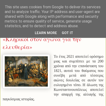
This site uses cookies from Google to deliver its services
and to analyze traffic. Your IP address and user-agent are
shared with Google along with performance and security
metrics to ensure quality of service, generate usage
statistics, and to detect and address abuse.
Τετάρτη 24 Μαρτίου 2021
LEARN MORE
GOT IT
«Κληρικοί στον αγώνα για την
ελευθερία»
Το έτος 2021 αποτελεί ορόσημο
μιας και συμπίπτει με τα 200
χρόνια από την επανάσταση του
1821, αυτού του θαύματος που
συνέβη μετά από τέσσερις
αιώνες δουλείας σε αυτόν τον
ευλογημένο τόπο. Η άλωση της
Κωνσταντινουπόλεως αποτελεί
την απαρχή της αλλαγής της
παγκόσμιας ιστορίας.