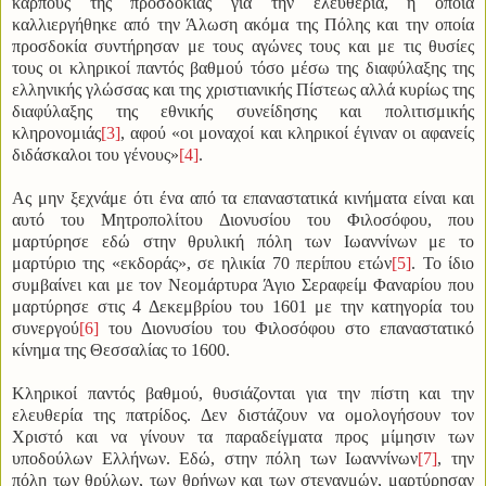
καρπούς της προσδοκίας για την ελευθερία, η οποία
καλλιεργήθηκε από την Άλωση ακόμα της Πόλης και την οποία
προσδοκία συντήρησαν με τους αγώνες τους και με τις θυσίες
τους οι κληρικοί παντός βαθμού τόσο μέσω της διαφύλαξης της
ελληνικής γλώσσας και της χριστιανικής Πίστεως αλλά κυρίως της
διαφύλαξης της εθνικής συνείδησης και πολιτισμικής
κληρονομιάς
[3]
, αφού «οι μοναχοί και κληρικοί έγιναν οι αφανείς
διδάσκαλοι του γένους»
[4]
.
Ας μην ξεχνάμε ότι ένα από τα επαναστατικά κινήματα είναι και
αυτό του Μητροπολίτου Διονυσίου του Φιλοσόφου, που
μαρτύρησε εδώ στην θρυλική πόλη των Ιωαννίνων με το
μαρτύριο της «εκδοράς», σε ηλικία 70 περίπου ετών
[5]
. Το ίδιο
συμβαίνει και με τον Νεομάρτυρα Άγιο Σεραφείμ Φαναρίου που
μαρτύρησε στις 4 Δεκεμβρίου του 1601 με την κατηγορία του
συνεργού
[6]
του Διονυσίου του Φιλοσόφου στο επαναστατικό
κίνημα της Θεσσαλίας το 1600.
Κληρικοί παντός βαθμού, θυσιάζονται για την πίστη και την
ελευθερία της πατρίδος. Δεν διστάζουν να ομολογήσουν τον
Χριστό και να γίνουν τα παραδείγματα προς μίμησιν των
υποδούλων Ελλήνων. Εδώ, στην πόλη των Ιωαννίνων
[7]
, την
πόλη των θρύλων, των θρήνων και των στεναγμών, μαρτύρησαν