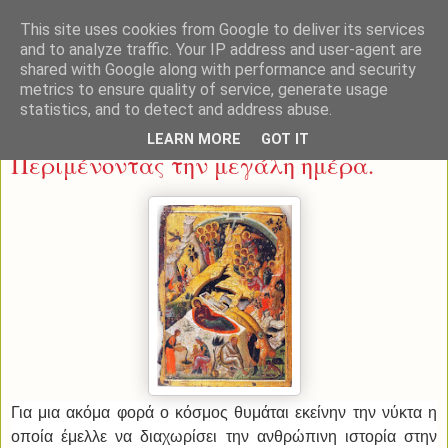
This site uses cookies from Google to deliver its services
and to analyze traffic. Your IP address and user-agent are
shared with Google along with performance and security
metrics to ensure quality of service, generate usage
statistics, and to detect and address abuse.
Πέμπτη 24 Δεκεμβρίου 2015
LEARN MORE
GOT IT
Περιμένοντας την μεγάλη ημέρα.
Για μια ακόμα φορά ο κόσμος θυμάται εκείνην την νύκτα η
οποία έμελλε να διαχωρίσει την ανθρώπινη ιστορία στην