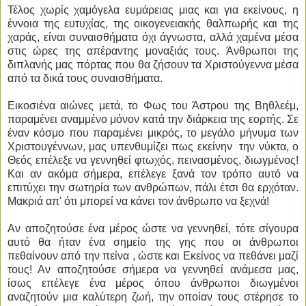
Τέλος χωρίς χαμόγελα ευμάρειας μιας και για εκείνους, η
έννοια της ευτυχίας, της οικογενειακής θαλπωρής και της
χαράς, είναι συναισθήματα όχι άγνωστα, αλλά χαμένα μέσα
στις ώρες της απέραντης μοναξιάς τους. Άνθρωποι της
διπλανής μας πόρτας που θα ζήσουν τα Χριστούγεννα μέσα
από τα δικά τους συναισθήματα.
Εικοσιένα αιώνες μετά, το Φως του Άστρου της Βηθλεέμ,
παραμένει αναμμένο μόνον κατά την διάρκεια της εορτής. Σε
έναν κόσμο που παραμένει μικρός, το μεγάλο μήνυμα των
Χριστουγέννων, μας υπενθυμίζει πως εκείνην την νύκτα, ο
Θεός επέλεξε να γεννηθεί φτωχός, πεινασμένος, διωγμένος!
Και αν ακόμα σήμερα, επέλεγε ξανά τον τρόπο αυτό να
επιτύχει την σωτηρία των ανθρώπων, πάλι έτσι θα ερχόταν.
Μακριά απ' ότι μπορεί να κάνει τον άνθρωπο να ξεχνά!
Αν αποζητούσε ένα μέρος ώστε να γεννηθεί, τότε σίγουρα
αυτό θα ήταν ένα σημείο της γης που οι άνθρωποι
πεθαίνουν από την πείνα , ώστε και Εκείνος να πεθάνει μαζί
τους! Αν αποζητούσε σήμερα να γεννηθεί ανάμεσα μας,
ίσως επέλεγε ένα μέρος όπου άνθρωποι διωγμένοι
αναζητούν μια καλύτερη ζωή, την οποίαν τους στέρησε το