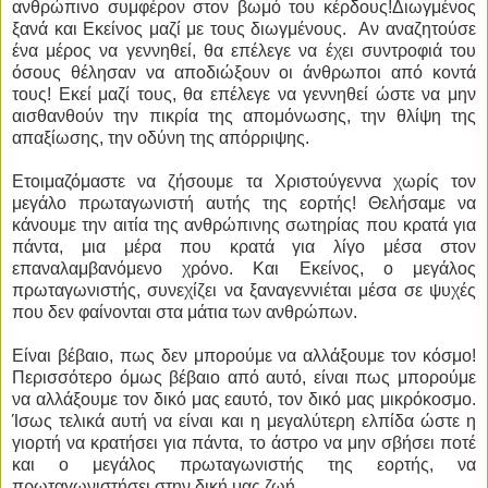
ανθρώπινο συμφέρον στον βωμό του κέρδους!Διωγμένος
ξανά και Εκείνος μαζί με τους διωγμένους. Αν αναζητούσε
ένα μέρος να γεννηθεί, θα επέλεγε να έχει συντροφιά του
όσους θέλησαν να αποδιώξουν οι άνθρωποι από κοντά
τους! Εκεί μαζί τους, θα επέλεγε να γεννηθεί ώστε να μην
αισθανθούν την πικρία της απομόνωσης, την θλίψη της
απαξίωσης, την οδύνη της απόρριψης.
Ετοιμαζόμαστε να ζήσουμε τα Χριστούγεννα χωρίς τον
μεγάλο πρωταγωνιστή αυτής της εορτής! Θελήσαμε να
κάνουμε την αιτία της ανθρώπινης σωτηρίας που κρατά για
πάντα, μια μέρα που κρατά για λίγο μέσα στον
επαναλαμβανόμενο χρόνο. Και Εκείνος, ο μεγάλος
πρωταγωνιστής, συνεχίζει να ξαναγεννιέται μέσα σε ψυχές
που δεν φαίνονται στα μάτια των ανθρώπων.
Είναι βέβαιο, πως δεν μπορούμε να αλλάξουμε τον κόσμο!
Περισσότερο όμως βέβαιο από αυτό, είναι πως μπορούμε
να αλλάξουμε τον δικό μας εαυτό, τον δικό μας μικρόκοσμο.
Ίσως τελικά αυτή να είναι και η μεγαλύτερη ελπίδα ώστε η
γιορτή να κρατήσει για πάντα, το άστρο να μην σβήσει ποτέ
και ο μεγάλος πρωταγωνιστής της εορτής, να
πρωταγωνιστήσει στην δική μας ζωή.