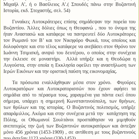
Μιχαήλ Α’, ή ο Βασίλειος Α’.( Σπουδές πάνω στην Βυζαντινή
Ιστορία, εκδ. Στοχαστής, σελ. 54)
Γυναίκες Αυτοκράτειρες επίσης σημάδεψαν την πορεία του
Βυζαντίου. Άλλες δόλιες όπως η Θεοφανώ , που το όνομα της
ήταν Αναστασώ και κατάφερε να παντρευτεί δύο Αυτοκράτορες
τον Ρωμανό τον Β’ και τον Νικηφόρο Φωκά, τους οποίους και
δολοφόνησε και στο τέλος κατάφερε να ανεβάσει στον Θρόνο τον
Ιωάννη Τσιμισκή, ανιψιό του δευτέρου, ο οποίος στην συνέχεια
την έκλεισε σε μοναστήρι. Αλλά υπήρξε και η Θεοδώρα η
Αυγούστα, στην οποία η Εκκλησία οφείλει την αναστήλωση των
Ιερών Εικόνων και την οριστική παύση της εικονομαχίας.
Τα πρόσωπα εναλλάχθηκαν μέσα στον χρόνο. Φιγούρες
Αυτοκρατόρων και Αυτοκρατορισσών που έχουν αφήσει τα
σημάδια από το πέρασμα τους, χαραγμένα για πάντα εκεί όπου
σήμερα, υπάρχει η σημερινή Κωνσταντινούπολη, των θρήνων,
των θρύλων και της ιστορίας.
Ο Βυζαντινός πολιτισμός, υπήρξε
απαράμιλλος. Ακόμα και στην συνέχεια μετά την κατάχτηση της
Πόλης, οι Οθωμανοί Σουλτάνοι προσπάθησαν να μιμηθούν
ανεπιτυχώς την ζωή των Βυζαντινών αυτοκρατόρων και άντεξαν
μόνο 456 χρόνια (1453-1909) , σε αντίθεση με τους βυζαντινούς
που άντεξαν 1123 χρόνια (330-1453).