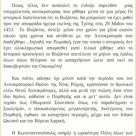
Ποιος τέλος δεν αναπολεί το ένδοξο παρελθόν μιας
υπερχιλιετούς αυτοκρατορίας που χάθηκε μέσα σε μια μέρα;
Οι
ιστορικοί διατείνονται ότι το Βυζάντιο, θα μπορούσε να έχει χαθεί
πριν την αποφράδα ημέρα εκείνης της Τρίτης στις 29 Μαΐου του
1453. Το Βυζάντιο, άντεξε μέσα στο χρόνο για χίλια εκατόν
είκοσι τρία χρόνια και αντίθετα με την Αυτοκρατορία που
διαδέχθηκε , δηλαδή την Ρωμαϊκή, (για την οποία ο ιστορικός δεν
έχει ολοκληρωτικά αποφανθεί γιατί τελικά χάθηκε από το
Ιστορικό προσκήνιο) το Βυζάντιο απετέλεσε το μήλον της έριδος
όλων όσων θέλησαν να το καταχτήσουν ώστε από εκεί να
διακυβερνούν την Οικουμένη!
Και τούτο, φάνηκε όχι μόνον κατά την περίοδο που τον
Αυτοκρατορικό Θρόνο της Νέας Ρώμης, κρατούσαν οι θρυλικοί
ελέω Θεού Αυτοκράτορες, αλλά και μετά την πτώση όταν στον
ίδιο θρόνο, κάθισαν ο Πορθητής και οι μετ’ αυτόν. Δεν είναι
τυχαίο πως Οθωμανοί Σουλτάνοι όπως επί παραδείγματι ο
Σουλεϊμάν, ο αποκαλούμενος μεγαλοπρεπής, δισέγγονος του
Πορθητή, έφθασε να καταχτήσει περιοχές, μέχρι και τον Ινδικό
Ωκεανό και την Βόρεια Αφρική.
Η Κωνσταντινούπολις υπήρξε η ωραιότερη Πόλη όλων των