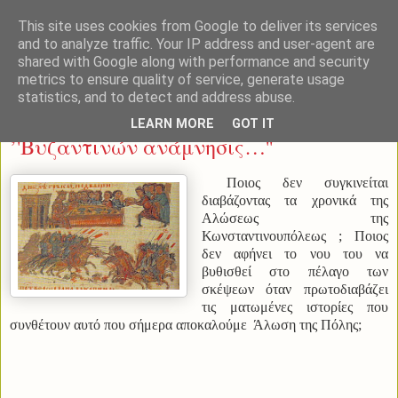
This site uses cookies from Google to deliver its services
and to analyze traffic. Your IP address and user-agent are
shared with Google along with performance and security
metrics to ensure quality of service, generate usage
statistics, and to detect and address abuse.
Παρασκευή 29 Μαΐου 2015
LEARN MORE
GOT IT
’'Βυζαντινών ανάμνησις…''
Ποιος δεν συγκινείται
διαβάζοντας τα χρονικά της
Αλώσεως της
Κωνσταντινουπόλεως ; Ποιος
δεν αφήνει το νου του να
βυθισθεί στο πέλαγο των
σκέψεων όταν πρωτοδιαβάζει
τις ματωμένες ιστορίες που
συνθέτουν αυτό που σήμερα αποκαλούμε Άλωση της Πόλης;