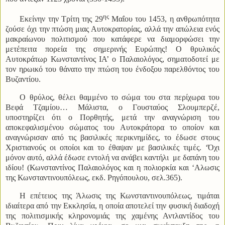
ης
Εκείνην την Τρίτη της 29
Μαΐου του 1453, η ανθρωπότητα
ζούσε όχι την πτώση μιας Αυτοκρατορίας, αλλά την απώλεια ενός
μακραίωνου πολιτισμού που κατάφερε να διαμορφώσει την
μετέπειτα πορεία της σημερινής Ευρώπης! Ο θρυλικός
Αυτοκράτωρ Κωνσταντίνος ΙΑ’ ο Παλαιολόγος, σηματοδοτεί με
τον ηρωικό του θάνατο την πτώση του ένδοξου παρελθόντος του
Βυζαντίου.
Ο θρύλος, θέλει θαμμένο το σώμα του στα περίχωρα του
Βεφά Τζαμίου… Μάλιστα, ο Γουσταύος Σλουμπερζέ,
υποστηρίζει ότι ο Πορθητής, μετά την αναγνώριση του
αποκεφαλισμένου σώματος του Αυτοκράτορα το οποίον και
αναγνώρισαν από τις βασιλικές περικνημίδες, το έδωσε στους
Χριστιανούς οι οποίοι και το έθαψαν με βασιλικές τιμές. ‘Όχι
μόνον αυτό, αλλά έδωσε εντολή να ανάβει καντήλι με δαπάνη του
ιδίου! (Κωνσταντίνος Παλαιολόγος και η πολιορκία και ‘Αλωσις
της Κωνσταντινουπόλεως, εκδ. Ρηγόπουλου, σελ.365).
Η επέτειος της Άλωσις της Κωνσταντινουπόλεως, τιμάται
ιδιαίτερα από την Εκκλησία, η οποία αποτελεί την φυσική διαδοχή
της πολιτισμικής κληρονομιάς της χαμένης Αντλαντίδος του