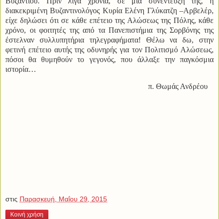
Βυζαντίου. Πριν λίγα χρόνια, σε μια συνέντευξη της, η
διακεκριμένη Βυζαντινολόγος Κυρία Ελένη Γλύκατζη –Αρβελέρ,
είχε δηλώσει ότι σε κάθε επέτειο της Αλώσεως της Πόλης, κάθε
χρόνο, οι φοιτητές της από τα Πανεπιστήμια της Σορβόνης της
έστελναν συλλυπητήρια τηλεγραφήματα! Θέλω να δω, στην
φετινή επέτειο αυτής της οδυνηρής για τον Πολιτισμό Αλώσεως,
πόσοι θα θυμηθούν το γεγονός, που άλλαξε την παγκόσμια
ιστορία…
π. Θωμάς Ανδρέου
στις
Παρασκευή, Μαΐου 29, 2015
Κοινή χρήση