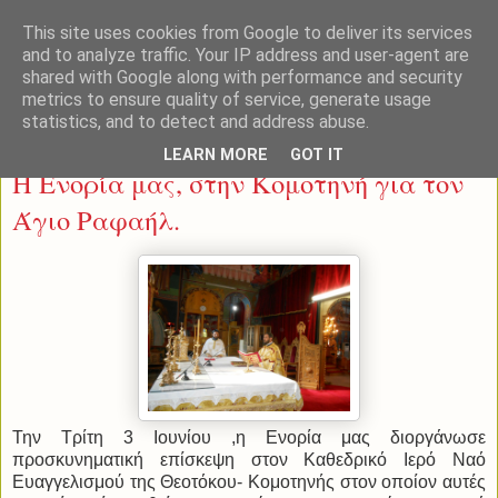
This site uses cookies from Google to deliver its services
and to analyze traffic. Your IP address and user-agent are
shared with Google along with performance and security
metrics to ensure quality of service, generate usage
statistics, and to detect and address abuse.
Τρίτη 3 Ιουνίου 2014
LEARN MORE
GOT IT
Η Ενορία μας, στην Κομοτηνή για τον
Άγιο Ραφαήλ.
Την Τρίτη 3 Ιουνίου ,η Ενορία μας διοργάνωσε
προσκυνηματική επίσκεψη στον Καθεδρικό Ιερό Ναό
Ευαγγελισμού της Θεοτόκου- Κομοτηνής στον οποίον αυτές