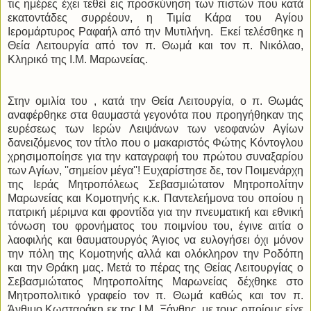
τις ημέρες έχει τεθεί εις προσκύνηση των πιστών που κατά
εκατοντάδες συρρέουν, η Τιμία Κάρα του Αγίου
Ιερομάρτυρος Ραφαήλ από την Μυτιλήνη. Εκεί τελέσθηκε η
Θεία Λειτουργία από τον π. Θωμά και τον π. Νικόλαο,
Κληρικό της Ι.Μ. Μαρωνείας.
Στην ομιλία του , κατά την Θεία Λειτουργία, ο π. Θωμάς
αναφέρθηκε στα θαυμαστά γεγονότα που προηγήθηκαν της
ευρέσεως των Ιερών Λειψάνων των νεοφανών Αγίων
δανειζόμενος τον τίτλο που ο μακαριστός Φώτης Κόντογλου
χρησιμοποίησε για την καταγραφή του πρώτου συναξαρίου
των Αγίων, ''σημείον μέγα''! Ευχαρίστησε δε, τον Ποιμενάρχη
της Ιεράς Μητροπόλεως Σεβασμιώτατον Μητροπολίτην
Μαρωνείας και Κομοτηνής κ.κ. Παντελεήμονα του οποίου η
πατρική μέριμνα και φροντίδα για την πνευματική και εθνική
τόνωση του φρονήματος του ποιμνίου του, έγινε αιτία ο
λαοφιλής και θαυματουργός Άγιος να ευλογήσει όχι μόνον
την πόλη της Κομοτηνής αλλά και ολόκληρον την Ροδόπη
και την Θράκη μας. Μετά το πέρας της Θείας Λειτουργίας ο
Σεβασμιώτατος Μητροπολίτης Μαρωνείας δέχθηκε στο
Μητροπολιτικό γραφείο τον π. Θωμά καθώς και τον π.
Άνθιμο Κωσταράκη εκ της Ι.Μ. Ξάνθης, με τους οποίους είχε