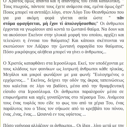
Ο Χριστός όμως απαντά και η απάντησις του είναι καταλυτική. ''
Τους πτωχούς, πάντοτε τους έχετε ανάμεσα σας, εμένα όμως όχι!''
Ποιος μπορεί να αντιτάξει λόγο, στον Λόγο Του Θεανθρώπου που
για μια ακόμη φορά γίνεται αιτία ώστε ''
πᾶν
στόμα
φραγήσεται,
μὴ ἔχον
τί
ἀπολογήσασθαι;
'' Οι άνθρωποι
έρχονται να γνωρίσουν από κοντά το ζωντανό θαύμα. Να δουν και
να ακούσουν Εκείνον στην γλυκιά μορφή του οποίου, αρχίζει και
τελειώνει η έννοια του θαύματος! Και κάποιοι σκέπτονται να
σκοτώσουν τον Λάζαρο την ζωντανή σφραγίδα του θαύματος.
Πόσο μικρόψυχος αλήθεια μπορεί να γίνει ο άνθρωπος...
Ο Χριστός καταφθάνει στα Ιεροσόλυμα. Εκεί, τον υποδέχονται με
τους κλάδους των φοινίκων ως λυτρωτή άνθρωποι κάθε ηλικίας,
Μεγάλοι και μικροί φωνάζουν με μια φωνή: ''Ευλογημένος ο
ερχόμενος... '' Εκείνος, δείχνει την οδόν της άκρας ταπεινώσεως
που καλείται σε λίγο να βαδίσει, μέσα από την θριαμβευτική
είσοδο στα Ιεροσόλυμα. Οι άνθρωποι παραληρούν μέσα σε
επιφωνήματα και ιαχές γονατίζοντας στο πέρασμα Του. Ανάμεσα
τους ένας τυφλός που είδε το φως του από τα χέρια Του, ένας
παράλυτος που ο Ίδιος τον σήκωσε από το κρεββάτι του πόνου,
ένας ,ένας, ένας.... Ωσαννά εν τοις υψίστοις ...
Πόσο γρήγορα αλλάζουν οι άνθρωποι... Οι ίδιοι , λίγο μετά με την