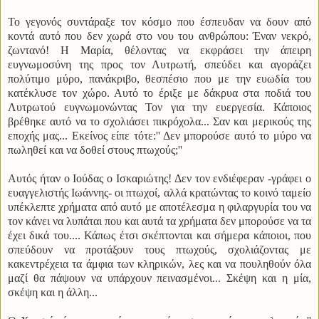
Το γεγονός συντάραξε τον κόσμο που έσπευδαν να δουν από
κοντά αυτό που δεν χωρά στο νου του ανθρώπου: Έναν νεκρό,
ζωντανό!
Η Μαρία, θέλοντας να εκφράσει την άπειρη
ευγνωμοσύνη της προς τον Λυτρωτή, σπεύδει και αγοράζει
πολύτιμο μύρο, πανάκριβο, θεσπέσιο που με την ευωδία του
κατέκλυσε τον χώρο. Αυτό το έριξε με δάκρυα στα ποδιά του
Λυτρωτού ευγνωμονώντας Τον για την ευεργεσία. Κάποιος
βρέθηκε αυτό να το σχολιάσει πικρόχολα... Σαν και μερικούς της
εποχής μας... Εκείνος είπε τότε:'' Δεν μπορούσε αυτό το μύρο να
πωληθεί και να δοθεί στους πτωχούς;''
Αυτός ήταν ο Ιούδας ο Ισκαριώτης! Δεν τον ενδιέφεραν -γράφει ο
ευαγγελιστής Ιωάννης- οι πτωχοί, αλλά κρατώντας το κοινό ταμείο
υπέκλεπτε χρήματα από αυτό με αποτέλεσμα η φιλαργυρία του να
τον κάνει να λυπάται που και αυτά τα χρήματα δεν μπορούσε να τα
έχει δικά του.... Κάπως έτσι σκέπτονται και σήμερα κάποιοι, που
σπεύδουν να προτάξουν τους πτωχούς, σχολιάζοντας με
κακεντρέχεια τα άμφια των κληρικών, λες και να πουληθούν όλα
μαζί θα πάψουν να υπάρχουν πεινασμένοι... Σκέψη και η μία,
σκέψη και η άλλη...