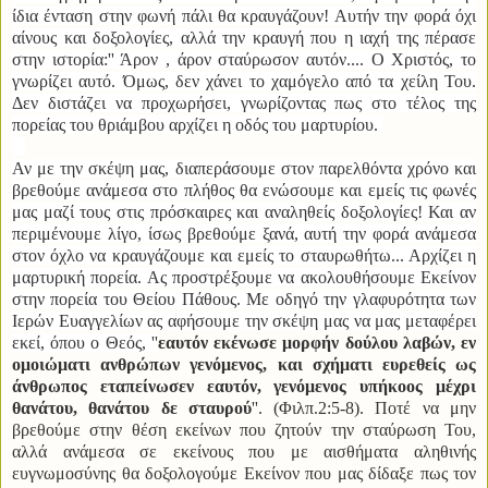
ίδια ένταση στην φωνή πάλι θα κραυγάζουν! Αυτήν την φορά όχι
αίνους και δοξολογίες, αλλά την κραυγή που η ιαχή της πέρασε
στην ιστορία:'' Άρον , άρον σταύρωσον αυτόν.... Ο Χριστός, το
γνωρίζει αυτό. Όμως, δεν χάνει το χαμόγελο από τα χείλη Του.
Δεν διστάζει να προχωρήσει, γνωρίζοντας πως στο τέλος της
πορείας του θριάμβου αρχίζει η οδός του μαρτυρίου.
Αν με την σκέψη μας, διαπεράσουμε στον παρελθόντα χρόνο και
βρεθούμε ανάμεσα στο πλήθος θα ενώσουμε και εμείς τις φωνές
μας μαζί τους στις πρόσκαιρες και αναληθείς δοξολογίες! Και αν
περιμένουμε λίγο, ίσως βρεθούμε ξανά, αυτή την φορά ανάμεσα
στον όχλο να κραυγάζουμε και εμείς το σταυρωθήτω... Αρχίζει η
μαρτυρική πορεία. Ας προστρέξουμε να ακολουθήσουμε Εκείνον
στην πορεία του Θείου Πάθους. Με οδηγό την γλαφυρότητα των
Ιερών Ευαγγελίων ας αφήσουμε την σκέψη μας να μας μεταφέρει
εκεί, όπου ο Θεός, ''
εαυτόν εκένωσε μορφήν δούλου λαβών, εν
ομοιώματι ανθρώπων γενόμενος, και σχήματι ευρεθείς ως
άνθρωπος εταπείνωσεν εαυτόν, γενόμενος υπήκοος μέχρι
θανάτου, θανάτου δε σταυρού
''. (Φιλπ.2:5-8). Ποτέ να μην
βρεθούμε στην θέση εκείνων που ζητούν την σταύρωση Του,
αλλά ανάμεσα σε εκείνους που με αισθήματα αληθινής
ευγνωμοσύνης θα δοξολογούμε Εκείνον που μας δίδαξε πως τον