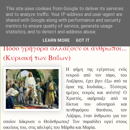
This site uses cookies from Google to deliver its services
and to analyze traffic. Your IP address and user-agent are
shared with Google along with performance and security
metrics to ensure quality of service, generate usage
statistics, and to detect and address abuse.
Σάββατο 12 Απριλίου 2014
LEARN MORE
GOT IT
Πόσο γρήγορα αλλάζουν οι άνθρωποι...
(Κυριακή των Βαΐων)
Η φήμη της εγέρσεως ενός
νεκρού από τον τάφο, του
Λαζάρου, έχει βγει έξω από τα
όρια της Ιουδαίας... Τέσσερις
ημέρες νεκρός και ανέστη! Ο
Χριστός, αφήρπαξε από τα
δίκτυα του οδυνηρού και
πενθηφόρου θανάτου, τον
Λάζαρο, έναν άνθρωπο για τον
οποίον δάκρυσε ο Θεάνθρωπος! Τον παραδίδει υγιεί στους
οικείους του, στις αδελφές του Μάρθα και Μαρία.