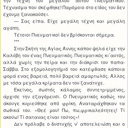
την τέχνη του μεγάλου αυτού Πνευματικού.
Τέχνασμα που σκέφθηκε! Παρόμοιο στο είδος του δεν
έχουμε ξανακούσει.
— Σας είπα. Είχε μεγάλη τέχνη και μεγάλη
αγάπη.
Τέτοιοι Πνευματικοί δεν βρίσκονται σήμερα.
***
Στην Σκήτη της Αγίας Άννης κάπου ψηλά είχε την
Καλύβη του ένας Πνευματικός. Πνευματικός κι΄αυτός,
αλλά χωρίς την πείρα και την διάκρισι του παπα-
Σάββα. Στο εξομολογητήριό του κατέφθασε κάποια
φορά ενας βαρειά, πολύ βαρειά αμαρτωλός. Άλλος
με τόσα μεγάλα κρίματα δεν του ξανάτυχε.
Εκείνος, σωστός κάλαμος συντετριμμένος,
άρχισε την εξαγόρευσι. Ο Πνευματικός καθώς τον
άκουγε κυριεύθηκε από φρίκη. Αναταράχθηκαν τα
σωθικά του. «Θεέ μου! Πω, πω,φρικαλεότητες! Τί
ακούω! Τί σατανας είναι τούτος»!
Δεν πρόλαβε ο δυστυχής ν’ αποτελειώση και ο