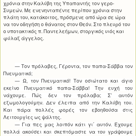
χρόνια στην Καλύβη της Υπαπαντής τον γερο-
Συμεών. Με ενενηνταπέντε περίπου χρόνια στην
πλάτη του, κατάκοιτος, πρόσμενε από ώρα σε ώρα
να τον οδηγήση ο θάνατος στον Θεόν. Στο πλευρό του
ο υποτακτικός π. Παντελεήμων, στοργικός υιός και
φύλαξ άγγελος.
— Τον πρόλαβες, Γέροντα, τον παπα-Σάββα τον
Πνευματικό;
— Ω, τον Πνευματικό! Τον οσιώτατο και άγιο
εκείνο Πνευματικό παπα-Σάββα! Την ευχή του
νάχουμε. Πώς δεν τον πρόλαβα; Σ’ αυτόν
εξωμολογούμην. Δεν έλειπα από την Καλύβη του.
Και πάρα πολλές φορές τον εβοηθούσα στις
Λειτουργίες ως ψάλτης.
— Για πες μας λοιπόν κάτι γι΄ αυτόν. Έχουμε
πολλά ακούσει και σκεπτόμαστε να του γράψουμε