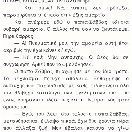
στον Θεόν σαν εμένα τον ταλαίπωρο!
— Και όμως! Νά, κάποτε δεν πρόσεξα,
παρασύρθηκα κι’ έπεσα στην έξης αμαρτία.
Και ανέφερε εδώ ο παπα-Σάββας κάποια
σοβαρή αμαρτία. Ο άλλος τότε σαν να ζωντάνεψε.
Πήρε θάρρος.
— Α! Πνευματικέ μου, την αμαρτία αυτή έτσι
ακριβώς την έχω κάνει κι’ εγώ.
— Κι’ εσύ; Μην ανησυχής. Ο Θεός θα σε
συγχωρήση. Αρκεί που το ωμολόγησες.
Ο παπα-Σάββας προχώρησε με τον ίδιο τρόπο.
Το τέχνασμα πέτυχε απόλυτα. Ξεθάρρεψε ο
δυστυχής και παρουσίασε με κάθε ειλικρίνεια όλο
τον θλιβερό κατάλογο των εγκλημάτων του. Του
έδινε κουράγιο η ιδέα πως και ο Πνευματικός ήταν
όμοιός του.
— Εγώ, του λέει στο τέλος ο παπα-Σάββας,
μετανόησα και έκλαψα πικρά. Έχω δύο χρόνια τώρα
που άλλαξα ζωή. Μου έβαλαν κανόνα να γίνω