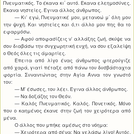
Πνευματικός. Το έκανα κι΄ αυτό. Έκανα ελεημοσύνες.
Έκανα νηστείες. Έγινα άλλος άνθρωπος.
— Κι’ εγώ, Πνευματικέ μου, μετανοώ μ΄ όλη μου
την ψυχή. Και νηστείες και ό,τι άλλο μου πης θα το
εφαρμόσω.
— Αφού αποφασίζεις ν’ αλλάξης ζωή, σκύψε να
σου διαβάσω την συγχωρητική ευχή, να σου εξαλείψη
ο Θεός όλες τις άμαρτίες.
Έπειτα από λίγο ένας άνθρωπος φτερούγιζε
από χαρά, γιατί πέταξε από πάνω του δυσβάσταχτα
φορτία. Συναντώντας στην Αγία Άννα τον γνωστό
του:
— Μ’ έσωσες, του λέει. Έγινα άλλος άνθρωπος.
— Να δοξάζης τον Θεόν.
— Καλός Πνευματικός. Καλός. Πονετικός. Μόνο
που ο καημένος έκανε στην ζωή του χειρότερα από
μένα.
Ο άλλος που μπήκε αμέσως στο νόημα:
— Χειρότερα από σένα; Να γελάσω λίγο! Αυτός,