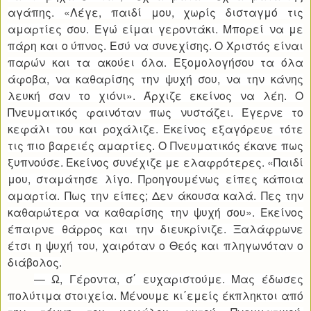
αγάπης. «Λέγε, παιδί μου, χωρίς δισταγμό τις
αμαρτίες σου. Εγώ είμαι γεροντάκι. Μπορεί να με
πάρη και ο ύπνος. Εσύ να συνεχίσης. Ο Χριστός είναι
παρών και τα ακούει όλα. Εξομολογήσου τα όλα
άφοβα, να καθαρίσης την ψυχή σου, να την κάνης
λευκή σαν το χιόνι». Άρχιζε εκείνος να λέη. Ο
Πνευματικός φαινόταν πως νυστάζει. Έγερνε το
κεφάλι του και ροχάλιζε. Εκείνος εξαγόρευε τότε
τις πιο βαρειές αμαρτίες. Ο Πνευματικός έκανε πως
ξυπνούσε. Εκείνος συνέχιζε με ελαφρότερες. «Παιδί
μου, σταμάτησε λίγο. Προηγουμένως είπες κάποια
αμαρτία. Πως την είπες; Δεν άκουσα καλά. Πες την
καθαρώτερα να καθαρίσης την ψυχή σου». Εκείνος
έπαιρνε θάρρος και την διευκρίνιζε. Ξαλάφρωνε
έτσι η ψυχή του, χαιρόταν ο Θεός και πληγωνόταν ο
διάβολος.
— Ω, Γέροντα, σ΄ ευχαριστούμε. Μας έδωσες
πολύτιμα στοιχεία. Μένουμε κι΄εμείς έκπληκτοι από