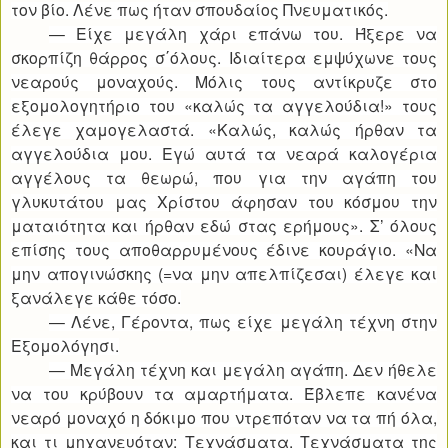
τον βίο. Λένε πως ήταν σπουδαίος Πνευματικός.
— Είχε μεγάλη χάρι επάνω του. Ήξερε να
σκορπίζη θάρρος σ΄όλους. Ιδιαίτερα εμψύχωνε τους
νεαρούς μοναχούς. Μόλις τους αντίκρυζε στο
εξομολογητήριο του «καλώς τα αγγελούδια!» τους
έλεγε χαμογελαστά. «Καλώς, καλώς ήρθαν τα
αγγελούδια μου. Εγώ αυτά τα νεαρά καλογέρια
αγγέλους τα θεωρώ, που για την αγάπη του
γλυκυτάτου μας Χρίστου άφησαν του κόσμου την
ματαιότητα και ήρθαν εδώ στας ερήμους». Σ’ όλους
επίσης τους αποθαρρυμένους έδινε κουράγιο. «Να
μην απογινώσκης (=να μην απελπίζεσαι) έλεγε και
ξανάλεγε κάθε τόσο.
— Λένε, Γέροντα, πως είχε μεγάλη τέχνη στην
Εξομολόγησι.
— Μεγάλη τέχνη και μεγάλη αγάπη. Δεν ήθελε
να του κρύβουν τα αμαρτήματα. Έβλεπε κανένα
νεαρό μοναχό η δόκιμο που ντρεπόταν να τα πή όλα,
και τι μηχανευόταν; Τεχνάσματα. Τεχνάσματα της