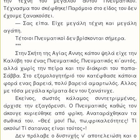
την τέχνη του μεγάλου αυτού Πνευματικού.
Τέχνασμα που σκέφθηκε! Παρόμοιο στο είδος του δεν
έχουμε ξανακούσει.
— Σας είπα. Είχε μεγάλη τέχνη και μεγάλη
αγάπη.
Τέτοιοι Πνευματικοί δεν βρίσκονται σήμερα.
***
Στην Σκήτη της Αγίας Άννης κάπου ψηλά είχε την
Καλύβη του ένας Πνευματικός. Πνευματικός κι΄αυτός,
αλλά χωρίς την πείρα και την διάκρισι του παπα-
Σάββα. Στο εξομολογητήριό του κατέφθασε κάποια
φορά ενας βαρειά, πολύ βαρειά αμαρτωλός. Άλλος
με τόσα μεγάλα κρίματα δεν του ξανάτυχε.
Εκείνος, σωστός κάλαμος συντετριμμένος,
άρχισε την εξαγόρευσι. Ο Πνευματικός καθώς τον
άκουγε κυριεύθηκε από φρίκη. Αναταράχθηκαν τα
σωθικά του. «Θεέ μου! Πω, πω,φρικαλεότητες! Τί
ακούω! Τί σατανας είναι τούτος»!
Δεν πρόλαβε ο δυστυχής ν’ αποτελειώση και ο