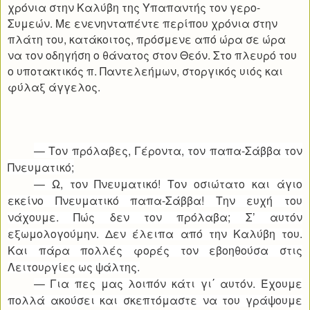
χρόνια στην Καλύβη της Υπαπαντής τον γερο-
Συμεών. Με ενενηνταπέντε περίπου χρόνια στην
πλάτη του, κατάκοιτος, πρόσμενε από ώρα σε ώρα
να τον οδηγήση ο θάνατος στον Θεόν. Στο πλευρό του
ο υποτακτικός π. Παντελεήμων, στοργικός υιός και
φύλαξ άγγελος.
— Τον πρόλαβες, Γέροντα, τον παπα-Σάββα τον
Πνευματικό;
— Ω, τον Πνευματικό! Τον οσιώτατο και άγιο
εκείνο Πνευματικό παπα-Σάββα! Την ευχή του
νάχουμε. Πώς δεν τον πρόλαβα; Σ’ αυτόν
εξωμολογούμην. Δεν έλειπα από την Καλύβη του.
Και πάρα πολλές φορές τον εβοηθούσα στις
Λειτουργίες ως ψάλτης.
— Για πες μας λοιπόν κάτι γι΄ αυτόν. Έχουμε
πολλά ακούσει και σκεπτόμαστε να του γράψουμε