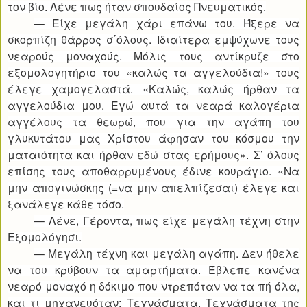
τον βίο. Λένε πως ήταν σπουδαίος Πνευματικός.
— Είχε μεγάλη χάρι επάνω του. Ήξερε να
σκορπίζη θάρρος σ΄όλους. Ιδιαίτερα εμψύχωνε τους
νεαρούς μοναχούς. Μόλις τους αντίκρυζε στο
εξομολογητήριο του «καλώς τα αγγελούδια!» τους
έλεγε χαμογελαστά. «Καλώς, καλώς ήρθαν τα
αγγελούδια μου. Εγώ αυτά τα νεαρά καλογέρια
αγγέλους τα θεωρώ, που για την αγάπη του
γλυκυτάτου μας Χρίστου άφησαν του κόσμου την
ματαιότητα και ήρθαν εδώ στας ερήμους». Σ’ όλους
επίσης τους αποθαρρυμένους έδινε κουράγιο. «Να
μην απογινώσκης (=να μην απελπίζεσαι) έλεγε και
ξανάλεγε κάθε τόσο.
— Λένε, Γέροντα, πως είχε μεγάλη τέχνη στην
Εξομολόγησι.
— Μεγάλη τέχνη και μεγάλη αγάπη. Δεν ήθελε
να του κρύβουν τα αμαρτήματα. Έβλεπε κανένα
νεαρό μοναχό η δόκιμο που ντρεπόταν να τα πή όλα,
και τι μηχανευόταν; Τεχνάσματα. Τεχνάσματα της