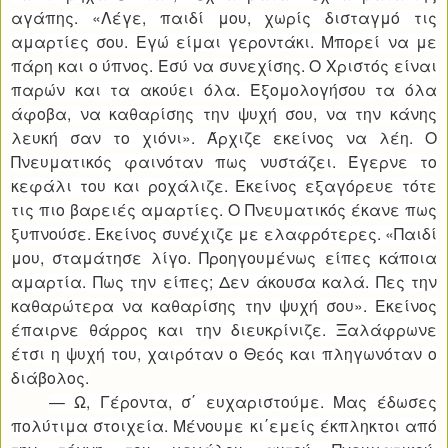
αγάπης. «Λέγε, παιδί μου, χωρίς δισταγμό τις
αμαρτίες σου. Εγώ είμαι γεροντάκι. Μπορεί να με
πάρη και ο ύπνος. Εσύ να συνεχίσης. Ο Χριστός είναι
παρών και τα ακούει όλα. Εξομολογήσου τα όλα
άφοβα, να καθαρίσης την ψυχή σου, να την κάνης
λευκή σαν το χιόνι». Άρχιζε εκείνος να λέη. Ο
Πνευματικός φαινόταν πως νυστάζει. Έγερνε το
κεφάλι του και ροχάλιζε. Εκείνος εξαγόρευε τότε
τις πιο βαρειές αμαρτίες. Ο Πνευματικός έκανε πως
ξυπνούσε. Εκείνος συνέχιζε με ελαφρότερες. «Παιδί
μου, σταμάτησε λίγο. Προηγουμένως είπες κάποια
αμαρτία. Πως την είπες; Δεν άκουσα καλά. Πες την
καθαρώτερα να καθαρίσης την ψυχή σου». Εκείνος
έπαιρνε θάρρος και την διευκρίνιζε. Ξαλάφρωνε
έτσι η ψυχή του, χαιρόταν ο Θεός και πληγωνόταν ο
διάβολος.
— Ω, Γέροντα, σ΄ ευχαριστούμε. Μας έδωσες
πολύτιμα στοιχεία. Μένουμε κι΄εμείς έκπληκτοι από