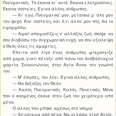
Πνευματικός. Το έκανα κι΄ αυτό. Έκανα ελεημοσύνες.
Έκανα νηστείες. Έγινα άλλος άνθρωπος.
— Κι’ εγώ, Πνευματικέ μου, μετανοώ μ΄ όλη μου
την ψυχή. Και νηστείες και ό,τι άλλο μου πης θα το
εφαρμόσω.
— Αφού αποφασίζεις ν’ αλλάξης ζωή, σκύψε να
σου διαβάσω την συγχωρητική ευχή, να σου εξαλείψη
ο Θεός όλες τις άμαρτίες.
Έπειτα από λίγο ένας άνθρωπος φτερούγιζε
από χαρά, γιατί πέταξε από πάνω του δυσβάσταχτα
φορτία. Συναντώντας στην Αγία Άννα τον γνωστό
του:
— Μ’ έσωσες, του λέει. Έγινα άλλος άνθρωπος.
— Να δοξάζης τον Θεόν.
— Καλός Πνευματικός. Καλός. Πονετικός. Μόνο
που ο καημένος έκανε στην ζωή του χειρότερα από
μένα.
Ο άλλος που μπήκε αμέσως στο νόημα:
— Χειρότερα από σένα; Να γελάσω λίγο! Αυτός,