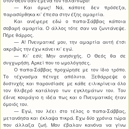
στον Θεόν σαν εμένα τον ταλαίπωρο!
— Και όμως! Νά, κάποτε δεν πρόσεξα,
παρασύρθηκα κι’ έπεσα στην έξης αμαρτία.
Και ανέφερε εδώ ο παπα-Σάββας κάποια
σοβαρή αμαρτία. Ο άλλος τότε σαν να ζωντάνεψε.
Πήρε θάρρος.
— Α! Πνευματικέ μου, την αμαρτία αυτή έτσι
ακριβώς την έχω κάνει κι’ εγώ.
— Κι’ εσύ; Μην ανησυχής. Ο Θεός θα σε
συγχωρήση. Αρκεί που το ωμολόγησες.
Ο παπα-Σάββας προχώρησε με τον ίδιο τρόπο.
Το τέχνασμα πέτυχε απόλυτα. Ξεθάρρεψε ο
δυστυχής και παρουσίασε με κάθε ειλικρίνεια όλο
τον θλιβερό κατάλογο των εγκλημάτων του. Του
έδινε κουράγιο η ιδέα πως και ο Πνευματικός ήταν
όμοιός του.
— Εγώ, του λέει στο τέλος ο παπα-Σάββας,
μετανόησα και έκλαψα πικρά. Έχω δύο χρόνια τώρα
που άλλαξα ζωή. Μου έβαλαν κανόνα να γίνω