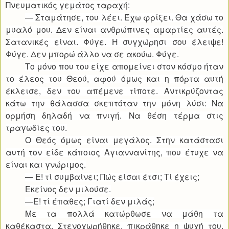
Πνευματικός γεμάτος ταραχή:
— Σταμάτησε, του λέει. Έχω φρίξει. Θα χάσω το
μυαλό μου. Δεν είναι ανθρώπινες αμαρτίες αυτές.
Σατανικές είναι. Φύγε. Η συγχώρησι σου έλειψε!
Φύγε. Δεν μπορώ άλλο να σε ακούω. Φύγε.
Το μόνο που του είχε απομείνει στον κόσμο ήταν
το έλεος του Θεού, αφού όμως και η πόρτα αυτή
έκλεισε, δεν του απέμενε τίποτε. Αντικρύζοντας
κάτω την θάλασσα σκεπτόταν την μόνη λύσι: Να
ορμήση δηλαδή να πνιγή. Να θέση τέρμα στις
τραγωδίες του.
Ο Θεός όμως είναι μεγάλος. Στην κατάστασι
αυτή τον είδε κάποιος Αγιαννανίτης, που έτυχε να
είναι και γνώριμος.
— Ε! τί συμβαίνει; Πώς είσαι έτσι; Τί έχεις;
Εκείνος δεν μιλούσε.
—Ε! τί έπαθες; Γιατί δεν μιλάς;
Με τα πολλά κατώρθωσε να μάθη τα
καθέκαστα. Στενοχωρήθηκε, πικράθηκε η ψυχή του.