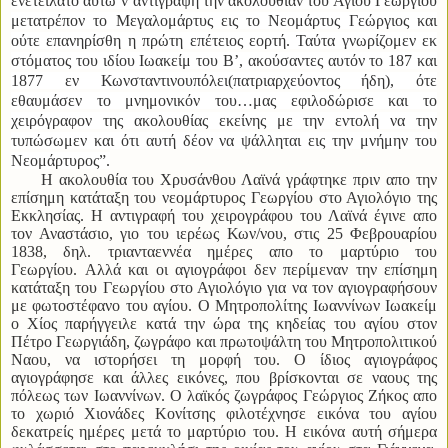
ενετείλατο αυτώ ν’αντιγράψη την ακολουθίαν του Αγίου Γεωργίου
μετατρέπον το Μεγαλομάρτυς εις το Νεομάρτυς Γεώργιος και
ούτε επανηρίσθη η πρώτη επέτειος εορτή. Ταύτα γνωρίζομεν εκ
στόματος του ιδίου Ιωακείμ του Β’, ακούσαντες αυτόν το 187 και
1877 εν Κωνσταντινουπόλει(πατριαρχεύοντος ήδη), ότε
εθαυμάσεν το μνημονικόν του…μας εφιλοδώρισε και το
χειρόγραφον της ακολουθίας εκείνης με την εντολή να την
τυπώσωμεν και ότι αυτή δέον να ψάλληται εις την μνήμην του
Νεομάρτυρος”.
Η ακολουθία του Χρυσάνθου Λαϊνά γράφτηκε πριν απο την
επίσημη κατάταξη του νεομάρτυρος Γεωργίου στο Αγιολόγιο της
Εκκλησίας. Η αντιγραφή του χειρογράφου του Λαϊνά έγινε απο
τον Αναστάσιο, γιο του ιερέως Κων/νου, στις 25 Φεβρουαρίου
1838, δηλ.
τριανταεννέα ημέρες απο το μαρτύριο του
Γεωργίου.
Αλλά και οι αγιογράφοι δεν περίμεναν την επίσημη
κατάταξη του Γεωργίου στο Αγιολόγιο για να τον αγιογραφήσουν
με φωτοστέφανο του αγίου. Ο Μητροπολίτης Ιωαννίνων Ιωακείμ
ο Χίος παρήγγειλε κατά την ώρα της κηδείας του αγίου στον
Πέτρο Γεωργιάδη, ζωγράφο και πρωτοψάλτη του Μητροπολιτικού
Ναου, να ιστορήσει τη μορφή του. Ο ίδιος αγιογράφος
αγιογράφησε και άλλες εικόνες, που βρίσκονται σε ναους της
πόλεως των Ιωαννίνων. Ο λαϊκός ζωγράφος Γεώργιος Ζήκος απο
το χωριό Χιονάδες Κονίτσης φιλοτέχνησε εικόνα του αγίου
δεκατρείς ημέρες μετά το μαρτύριο του. Η εικόνα αυτή σήμερα