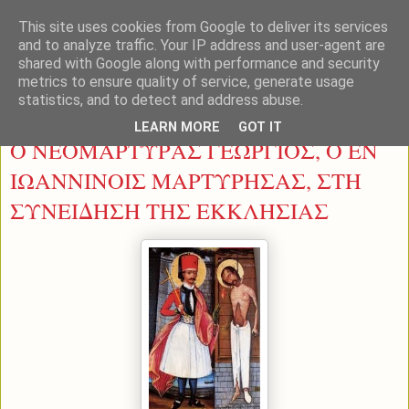
This site uses cookies from Google to deliver its services
and to analyze traffic. Your IP address and user-agent are
shared with Google along with performance and security
metrics to ensure quality of service, generate usage
statistics, and to detect and address abuse.
Δευτέρα 24 Φεβρουαρίου 2014
LEARN MORE
GOT IT
Ο ΝΕΟΜΑΡΤΥΡΑΣ ΓΕΩΡΓΙΟΣ, Ο ΕΝ
ΙΩΑΝΝΙΝΟΙΣ ΜΑΡΤΥΡΗΣΑΣ, ΣΤΗ
ΣΥΝΕΙΔΗΣΗ ΤΗΣ ΕΚΚΛΗΣΙΑΣ