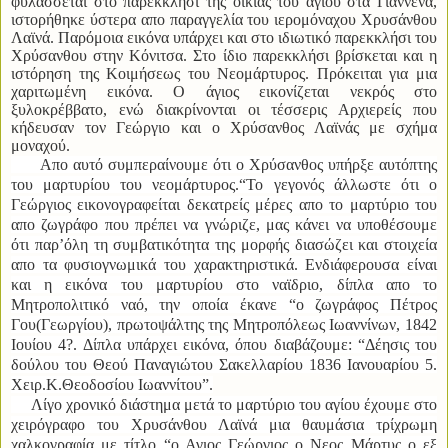
φυλάσσεται στο παρεκκλήσι της οικίας του αγίου στα Γιάννενα,
ιστορήθηκε ύστερα απο παραγγελία του ιερομόναχου Χρυσάνθου
Λαϊνά. Παρόμοια εικόνα υπάρχει και στο ιδιωτικό παρεκκλήσι του
Χρύσανθου στην Κόνιτσα. Στο ίδιο παρεκκλήσι βρίσκεται και η
ιστόρηση της Κοιμήσεως του Νεομάρτυρος. Πρόκειται για μια
χαριτωμένη εικόνα.
Ο άγιος εικονίζεται νεκρός στο
ξυλοκρέββατο, ενώ διακρίνονται οι τέσσερις Αρχιερείς που
κήδευσαν τον Γεώργιο και ο Χρύσανθος Λαϊνάς με σχήμα
μοναχού.
Απο αυτό συμπεραίνουμε ότι ο Χρύσανθος υπήρξε αυτόπτης
του μαρτυρίου του νεομάρτυρος.
“Το γεγονός άλλωστε ότι ο
Γεώργιος εικονογραφείται δεκατρείς μέρες απο το μαρτύριο του
απο ζωγράφο που πρέπει να γνώριζε, μας κάνει να υποθέσουμε
ότι παρ’όλη τη συμβατικότητα της μορφής διασώζει και στοιχεία
απο τα φυσιογνωμικά του χαρακτηριστικά. Ενδιάφερουσα είναι
και η εικόνα του μαρτυρίου στο ναϊδριο, δίπλα απο το
Μητροπολιτικό ναό, την οποία έκανε “ο ζωγράφος Πέτρος
Γου(Γεωργίου), πρωτοψάλτης της Μητροπόλεως Ιωαννίνων, 1842
Ιουίου 4?. Δίπλα υπάρχει εικόνα, όπου διαβάζουμε: “Δέησις του
δούλου του Θεού Παναγιώτου Σακελλαρίου 1836 Ιανουαρίου 5.
Χειρ.Κ.Θεοδοσίου Ιωαννίτου”.
Λίγο χρονικό διάστημα μετά το μαρτύριο του αγίου έχουμε στο
χειρόγραφο του Χρυσάνθου Λαϊνά μια θαυμάσια τρίχρωμη
χαλκογραφία με τίτλο “ο Αγιος Γεώργιος ο Νεος Μάρτυς ο εξ