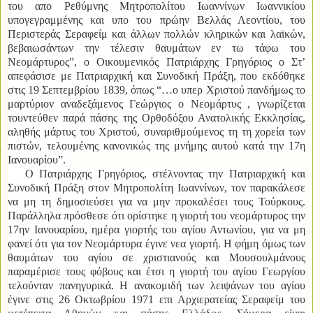
του απο Ρεθύμνης Μητροπολίτου Ιωαννίνων Ιωαννικίου
υπογεγραμμένης και υπο του πρώην Βελλάς Λεοντίου, του
Περιστεράς Σεραφείμ και άλλων πολλών κληρικών και λαϊκών,
βεβαιωσάντων την τέλεσιν θαυμάτων εν τω τάφω του
Νεομάρτυρος”, ο Οικουμενικός Πατριάρχης Γρηγόριος ο Στ’
απεφάσισε με Πατριαρχική και Συνοδική Πράξη, που εκδόθηκε
στις 19 Σεπτεμβρίου 1839, όπως “…ο υπερ Χριστού πανδήμως το
μαρτύριον αναδεξάμενος Γεώργιος ο Νεομάρτυς , γνωρίζεται
τουντεύθεν παρά πάσης της Ορθοδόξου Ανατολικής Εκκλησίας,
αληθής μάρτυς του Χριστού, συναριθμούμενος τη τη χορεία των
πιστών,
τελουμένης κανονικώς της μνήμης αυτού κατά την 17η
Ιανουαρίου”.
Ο Πατριάρχης Γρηγόριος, στέλνοντας την Πατριαρχική και
Συνοδική Πράξη στον Μητροπολίτη Ιωαννίνων, τον παρακάλεσε
να μη τη δημοσιεύσει για να μην προκαλέσει τους Τούρκους.
Παράλληλα πρόσθεσε ότι ορίστηκε η γιορτή του νεομάρτυρος την
17ην Ιανουαρίου, ημέρα γιορτής του αγίου Αντωνίου, για να μη
φανεί ότι για τον Νεομάρτυρα έγινε νεα γιορτή. Η φήμη όμως των
θαυμάτων του αγίου σε χριστιανούς και Μουσουλμάνους
παραμέρισε τους φόβους και έτσι η γιορτή του αγίου Γεωργίου
τελούνταν πανηγυρικά.
Η ανακομιδή των λειψάνων του αγίου
έγινε στις 26 Οκτωβρίου 1971 επι Αρχιερατείας Σεραφείμ του