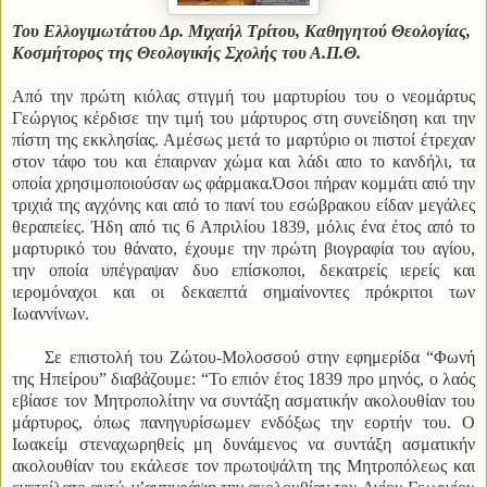
Του Ελλογιμωτάτου Δρ. Μιχαήλ Τρίτου, Καθηγητού Θεολογίας,
Κοσμήτορος της Θεολογικής Σχολής του Α.Π.Θ.
Από την πρώτη κιόλας στιγμή του μαρτυρίου του ο νεομάρτυς
Γεώργιος κέρδισε την τιμή του μάρτυρος στη συνείδηση και την
πίστη της εκκλησίας.
Αμέσως μετά το μαρτύριο οι πιστοί έτρεχαν
στον τάφο του και έπαιρναν χώμα και λάδι απο το κανδήλι, τα
οποία χρησιμοποιούσαν ως φάρμακα.
Όσοι πήραν κομμάτι από την
τριχιά της αγχόνης και από το πανί του εσώβρακου είδαν μεγάλες
θεραπείες. Ήδη από τις 6 Απριλίου 1839, μόλις ένα έτος από το
μαρτυρικό του θάνατο, έχουμε την πρώτη βιογραφία του αγίου,
την οποία υπέγραψαν δυο επίσκοποι, δεκατρείς ιερείς και
ιερομόναχοι και οι δεκαεπτά σημαίνοντες πρόκριτοι των
Ιωαννίνων.
Σε επιστολή του Ζώτου-Μολοσσού στην εφημερίδα “Φωνή
της Ηπείρου” διαβάζουμε: “Το επιόν έτος 1839 προ μηνός, ο λαός
εβίασε τον Μητροπολίτην να συντάξη ασματικήν ακολουθίαν
του
μάρτυρος, όπως πανηγυρίσωμεν ενδόξως την εορτήν του.
Ο
Ιωακείμ στεναχωρηθείς μη δυνάμενος να συντάξη ασματικήν
ακολουθίαν του εκάλεσε τον πρωτοψάλτη της Μητροπόλεως και