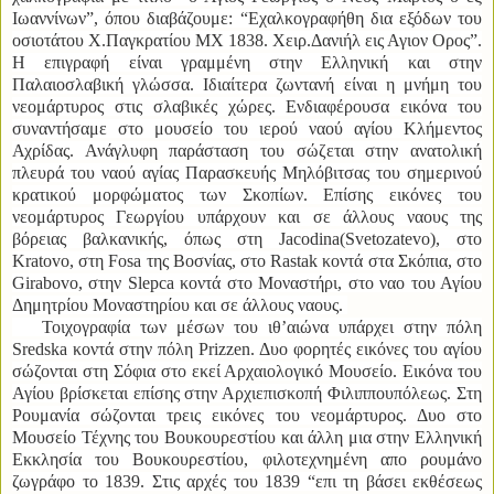
Ιωαννίνων”, όπου διαβάζουμε: “Εχαλκογραφήθη δια εξόδων του
οσιοτάτου Χ.Παγκρατίου ΜΧ 1838.
Χειρ.Δανιήλ εις Αγιον Ορος”.
Η επιγραφή είναι γραμμένη στην Ελληνική και στην
Παλαιοσλαβική γλώσσα.
Ιδιαίτερα ζωντανή είναι η μνήμη του
νεομάρτυρος στις σλαβικές χώρες. Ενδιαφέρουσα εικόνα του
συναντήσαμε στο μουσείο του ιερού ναού αγίου Κλήμεντος
Αχρίδας. Ανάγλυφη παράσταση του σώζεται στην ανατολική
πλευρά του ναού αγίας Παρασκευής Μηλόβιτσας του σημερινού
κρατικού μορφώματος των Σκοπίων. Επίσης εικόνες του
νεομάρτυρος Γεωργίου υπάρχουν και σε άλλους ναους της
βόρειας βαλκανικής, όπως στη Jacodina(Svetozatevo), στο
Kratovo, στη Fosa της Βοσνίας, στο Rastak κοντά στα Σκόπια, στο
Girabovo,
στην Slepca κοντά στο Μοναστήρι, στο ναο του Αγίου
Δημητρίου Μοναστηρίου και σε άλλους ναους.
Τοιχογραφία των μέσων του ιθ’αιώνα υπάρχει στην πόλη
Sredska κοντά στην πόλη Prizzen. Δυο φορητές εικόνες του αγίου
σώζονται στη Σόφια στο εκεί Αρχαιολογικό Μουσείο. Εικόνα του
Αγίου βρίσκεται επίσης στην Αρχιεπισκοπή Φιλιππουπόλεως. Στη
Ρουμανία σώζονται τρεις εικόνες του νεομάρτυρος. Δυο στο
Μουσείο Τέχνης του Βουκουρεστίου και άλλη μια στην Ελληνική
Εκκλησία του Βουκουρεστίου, φιλοτεχνημένη απο ρουμάνο
ζωγράφο το 1839.
Στις αρχές του 1839 “επι τη βάσει εκθέσεως