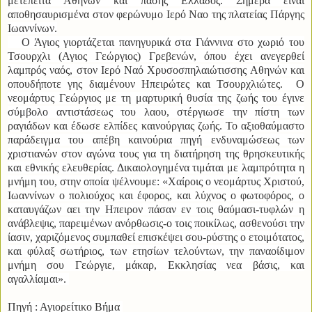
μετέπειτα Αθηνών και πάσης Ελλάδος.
Σήμερα είναι
αποθησαυρισμένα στον φερώνυμο Ιερό Ναο της πλατείας Πάργης
Ιωαννίνων.
Ο Άγιος γιορτάζεται πανηγυρικά στα Γιάννινα στο χωριό του
Τσουρχλι (Αγιος Γεώργιος) Γρεβενών, όπου έχει ανεγερθεί
λαμπρός ναός, στον Ιερό Ναό Χρυσοσπηλαιώτισσης Αθηνών και
οπουδήποτε γης διαμένουν Ηπειρώτες και Τσουρχλιώτες.
Ο
νεομάρτυς Γεώργιος με τη μαρτυρική θυσία της ζωής του έγινε
σύμβολο αντιστάσεως του λαου, στέργιωσε την πίστη των
ραγιάδων και έδωσε ελπίδες καινούργιας ζωής. Το αξιοθαύμαστο
παράδειγμα του απέβη καινούρια πηγή ενδυναμώσεως των
χριστιανών στον αγώνα τους
για τη διατήρηση της θρησκευτικής
και εθνικής ελευθερίας. Δικαιολογημένα τιμάται με λαμπρότητα η
μνήμη του, στην οποία ψέλνουμε:
«Χαίροις ο νεομάρτυς Χριστού,
Ιωαννίνων ο πολιούχος και έφορος, και λύχνος ο φωτοφόρος, ο
καταυγάζων αει την Ηπειρον πάσαν εν τοις θαύμασι-τυφλών η
ανάβλεψις, παρειμένων ανόρθωσις-ο τοις ποικίλως, ασθενούσι την
ίασιν, χαριζόμενος συμπαθεί επισκέψει σου-ρύστης ο ετοιμότατος,
και φύλαξ σωτήριος,
των ετησίων τελούντων, την παναοίδιμον
μνήμη σου Γεώργιε, μάκαρ, Εκκλησίας νεα βάσις, και
αγαλλίαμαι».
Πηγή : Αγιορείτικο Βήμα